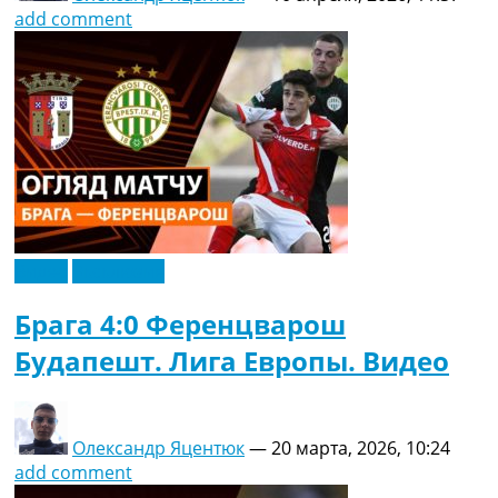
add comment
Видео
Эксклюзив
Брага 4:0 Ференцварош
Будапешт. Лига Европы. Видео
Олександр Яцентюк
—
20 марта, 2026, 10:24
add comment