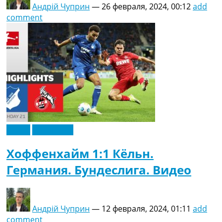
Андрій Чуприн
—
26 февраля, 2024, 00:12
add
comment
Видео
Эксклюзив
Хоффенхайм 1:1 Кёльн.
Германия. Бундеслига. Видео
Андрій Чуприн
—
12 февраля, 2024, 01:11
add
comment