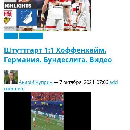
Видео
Эксклюзив
Штуттгарт 1:1 Хоффенхайм.
Германия. Бундеслига. Видео
Андрій Чуприн
—
7 октября, 2024, 07:06
add
comment