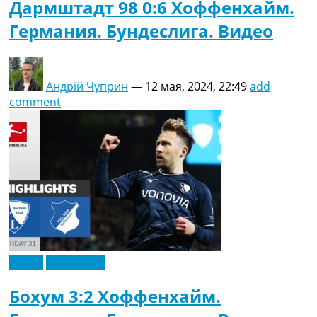
Дармштадт 98 0:6 Хоффенхайм.
Германия. Бундеслига. Видео
Андрій Чуприн
—
12 мая, 2024, 22:49
add
comment
Видео
Эксклюзив
Бохум 3:2 Хоффенхайм.