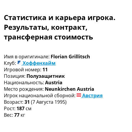
Коллективный прогноз
Турниры
Статистика и карьера игрока.
Чемпионат Мира
Украина. Премьер-Лига
Результаты, контракт,
Украина. Первая Лига
трансферная стоимость
Лига Чемпионов
Англия. Премьер Лига
Испания. Ла Лига
Имя в оригигинале:
Florian Grillitsch
Другие Турниры >>>
Клуб:
Хоффенхайм
Таблицы
Игровой номер:
11
Таблицы групп Чемпионата Мира
Позиция:
Полузащитник
Украина. Премьер-Лига
Национальность:
Austria
Украина. Первая Лига
Место рождения:
Neunkirchen Austria
Лига Чемпионов. Таблицы групп
Игрок национальной сборной:
Австрия
Англия. Премьер-Лига
Возраст:
31
(7 Августа 1995)
Испания. Ла Лига
Рост:
187
см
Все таблицы >>>
Вес:
77
кг
Рейтинги
Рейтинг стран УЕФА
Рейтинг клубов УЕФА