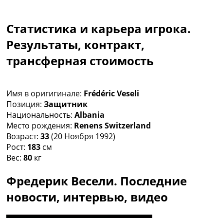
Коллективный прогноз
Турниры
Статистика и карьера игрока.
Чемпионат Мира
Украина. Премьер-Лига
Результаты, контракт,
Украина. Первая Лига
трансферная стоимость
Лига Чемпионов
Англия. Премьер Лига
Испания. Ла Лига
Имя в оригигинале:
Frédéric Veseli
Другие Турниры >>>
Позиция:
Защитник
Таблицы
Национальность:
Albania
Таблицы групп Чемпионата Мира
Место рождения:
Renens Switzerland
Украина. Премьер-Лига
Возраст:
33
(20 Ноября 1992)
Украина. Первая Лига
Рост:
183
см
Лига Чемпионов. Таблицы групп
Вес:
80
кг
Англия. Премьер-Лига
Испания. Ла Лига
Фредерик Весели. Последние
Все таблицы >>>
Рейтинги
новости, интервью, видео
Рейтинг стран УЕФА
Рейтинг клубов УЕФА