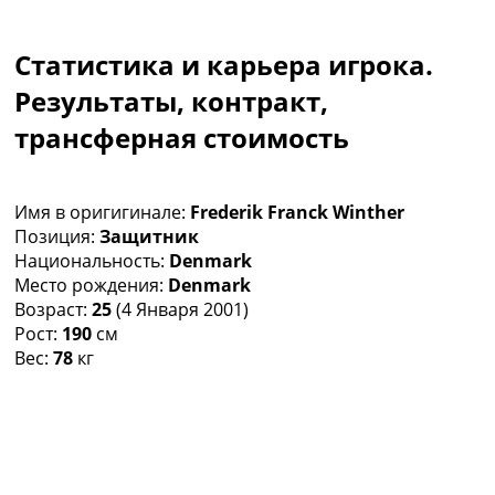
Коллективный прогноз
Турниры
Статистика и карьера игрока.
Чемпионат Мира
Украина. Премьер-Лига
Результаты, контракт,
Украина. Первая Лига
трансферная стоимость
Лига Чемпионов
Англия. Премьер Лига
Испания. Ла Лига
Имя в оригигинале:
Frederik Franck Winther
Другие Турниры >>>
Позиция:
Защитник
Таблицы
Национальность:
Denmark
Таблицы групп Чемпионата Мира
Место рождения:
Denmark
Украина. Премьер-Лига
Возраст:
25
(4 Января 2001)
Украина. Первая Лига
Рост:
190
см
Лига Чемпионов. Таблицы групп
Вес:
78
кг
Англия. Премьер-Лига
Испания. Ла Лига
Все таблицы >>>
Рейтинги
Рейтинг стран УЕФА
Рейтинг клубов УЕФА