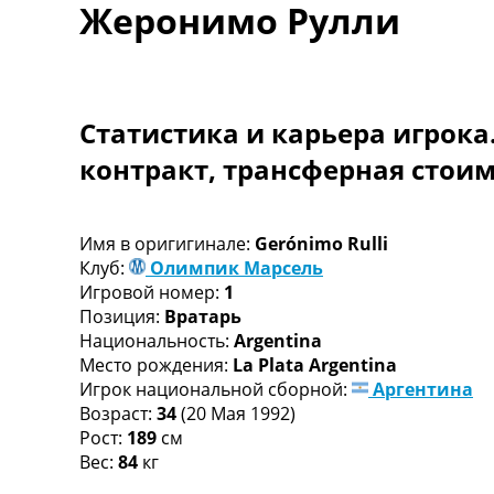
Жеронимо Рулли
Турниры
Чемпионат Мира
Украина. Премьер-Лига
Украина. Первая Лига
Лига Чемпионов
Статистика и карьера игрока
Англия. Премьер Лига
контракт, трансферная стои
Испания. Ла Лига
Другие Турниры >>>
Таблицы
Таблицы групп Чемпионата Мира
Имя в оригигинале:
Gerónimo Rulli
Украина. Премьер-Лига
Клуб:
Олимпик Марсель
Украина. Первая Лига
Игровой номер:
1
Лига Чемпионов. Таблицы групп
Позиция:
Вратарь
Англия. Премьер-Лига
Национальность:
Argentina
Испания. Ла Лига
Место рождения:
La Plata Argentina
Все таблицы >>>
Игрок национальной сборной:
Аргентина
Рейтинги
Возраст:
34
(20 Мая 1992)
Рейтинг стран УЕФА
Рост:
189
см
Рейтинг клубов УЕФА
Вес:
84
кг
Рейтинг ФИФА