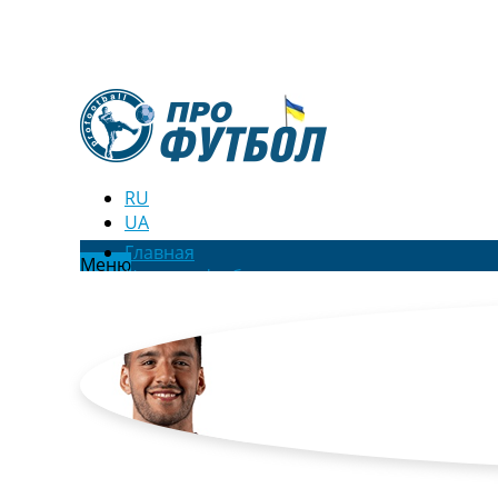
RU
UA
Главная
Меню
Новости футбола
Видео
Трансферы
Новости футбола Украины
Последние комментарии
Конкурс прогнозов
Логин
Рейтинги
Правила
Коллективный прогноз