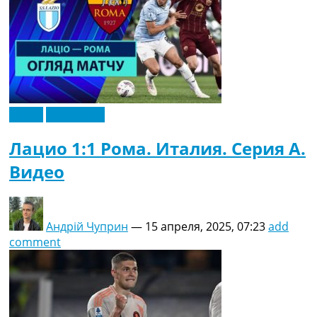
Видео
Эксклюзив
Лацио 1:1 Рома. Италия. Серия A.
Видео
Андрій Чуприн
—
15 апреля, 2025, 07:23
add
comment