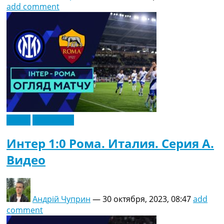
add comment
Видео
Эксклюзив
Интер 1:0 Рома. Италия. Серия A.
Видео
Андрій Чуприн
—
30 октября, 2023, 08:47
add
comment