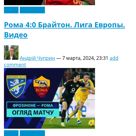
Видео
Эксклюзив
Рома 4:0 Брайтон. Лига Европы.
Видео
Андрій Чуприн
—
7 марта, 2024, 23:31
add
comment
Видео
Эксклюзив