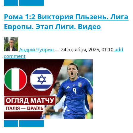
Видео
Эксклюзив
Рома 1:2 Виктория Пльзень. Лига
Европы. Этап Лиги. Видео
Андрій Чуприн
—
24 октября, 2025, 01:10
add
comment
Видео
Эксклюзив