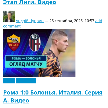
Этап Лиги. Видео
Андрій Чуприн
—
25 сентября, 2025, 10:57
add
comment
Видео
Эксклюзив
Рома 1:0 Болонья. Италия. Серия
A. Видео