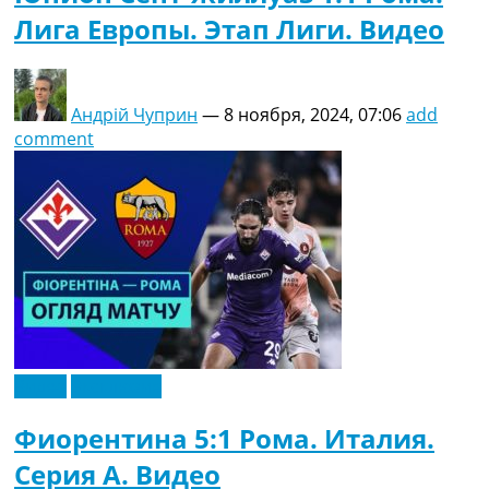
Лига Европы. Этап Лиги. Видео
Андрій Чуприн
—
8 ноября, 2024, 07:06
add
comment
Видео
Эксклюзив
Фиорентина 5:1 Рома. Италия.
Серия A. Видео