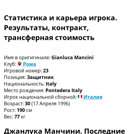
Коллективный прогноз
Турниры
Статистика и карьера игрока.
Чемпионат Мира
Украина. Премьер-Лига
Результаты, контракт,
Украина. Первая Лига
трансферная стоимость
Лига Чемпионов
Англия. Премьер Лига
Испания. Ла Лига
Имя в оригигинале:
Gianluca Mancini
Другие Турниры >>>
Клуб:
Рома
Таблицы
Игровой номер:
23
Таблицы групп Чемпионата Мира
Позиция:
Защитник
Украина. Премьер-Лига
Национальность:
Italy
Украина. Первая Лига
Место рождения:
Pontedera Italy
Лига Чемпионов. Таблицы групп
Игрок национальной сборной:
Италия
Англия. Премьер-Лига
Возраст:
30
(17 Апреля 1996)
Испания. Ла Лига
Рост:
190
см
Все таблицы >>>
Вес:
77
кг
Рейтинги
Рейтинг стран УЕФА
Джанлука Манчини. Последние
Рейтинг клубов УЕФА