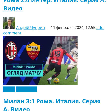
Видео
Андрій Чуприн
—
11 февраля, 2024, 12:55
add
comment
Видео
Эксклюзив
Милан 3:1 Рома. Италия. Серия
A. Видео