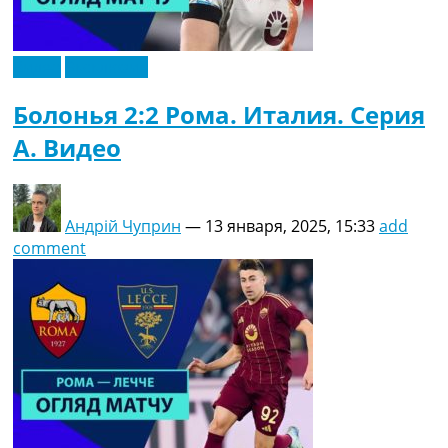
Видео
Эксклюзив
Болонья 2:2 Рома. Италия. Серия
A. Видео
Андрій Чуприн
—
13 января, 2025, 15:33
add
comment