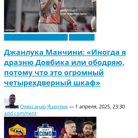
Новости футбола Украины
Эксклюзив
Джанлука Манчини: «Иногда я
дразню Довбика или ободряю,
потому что это огромный
четырехдверный шкаф»
Олександр Яцентюк
—
1 апреля, 2025, 23:30
add comment