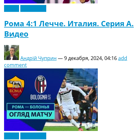
Видео
Эксклюзив
Рома 4:1 Лечче. Италия. Серия A.
Видео
Андрій Чуприн
—
9 декабря, 2024, 04:16
add
comment
Видео
Эксклюзив