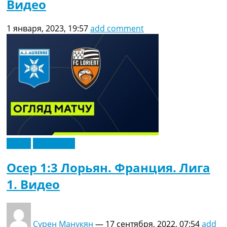
Видео
1 января, 2023, 19:57
add comment
Видео
Эксклюзив
Осер 1:3 Лорьян. Франция. Лига
1. Видео
Сурен Манукян
—
17 сентября, 2022, 07:54
add