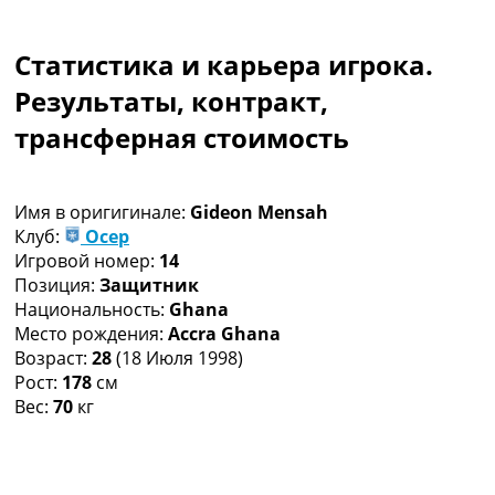
Коллективный прогноз
Турниры
Статистика и карьера игрока.
Чемпионат Мира
Украина. Премьер-Лига
Результаты, контракт,
Украина. Первая Лига
трансферная стоимость
Лига Чемпионов
Англия. Премьер Лига
Испания. Ла Лига
Имя в оригигинале:
Gideon Mensah
Другие Турниры >>>
Клуб:
Осер
Таблицы
Игровой номер:
14
Таблицы групп Чемпионата Мира
Позиция:
Защитник
Украина. Премьер-Лига
Национальность:
Ghana
Украина. Первая Лига
Место рождения:
Accra Ghana
Лига Чемпионов. Таблицы групп
Возраст:
28
(18 Июля 1998)
Англия. Премьер-Лига
Рост:
178
см
Испания. Ла Лига
Вес:
70
кг
Все таблицы >>>
Рейтинги
Рейтинг стран УЕФА
Рейтинг клубов УЕФА