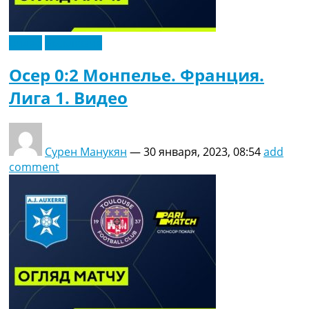
Видео
Эксклюзив
Осер 0:2 Монпелье. Франция.
Лига 1. Видео
Сурен Манукян
—
30 января, 2023, 08:54
add
comment