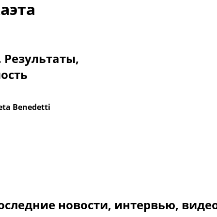
аэта
. Результаты,
мость
eta Benedetti
оследние новости, интервью, виде