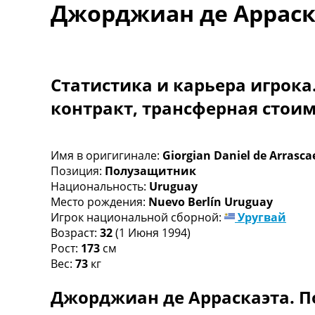
Джорджиан де Арраск
Турниры
Чемпионат Мира
Украина. Премьер-Лига
Украина. Первая Лига
Лига Чемпионов
Статистика и карьера игрока
Англия. Премьер Лига
контракт, трансферная стои
Испания. Ла Лига
Другие Турниры >>>
Таблицы
Таблицы групп Чемпионата Мира
Имя в оригигинале:
Giorgian Daniel de Arrasca
Украина. Премьер-Лига
Позиция:
Полузащитник
Украина. Первая Лига
Национальность:
Uruguay
Лига Чемпионов. Таблицы групп
Место рождения:
Nuevo Berlín Uruguay
Англия. Премьер-Лига
Игрок национальной сборной:
Уругвай
Испания. Ла Лига
Возраст:
32
(1 Июня 1994)
Все таблицы >>>
Рост:
173
см
Рейтинги
Вес:
73
кг
Рейтинг стран УЕФА
Джорджиан де Арраскаэта. П
Рейтинг клубов УЕФА
Рейтинг ФИФА