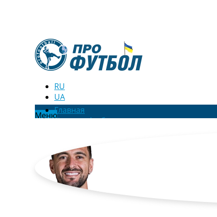
RU
UA
Главная
Меню
Новости футбола
Видео
Трансферы
Новости футбола Украины
Последние комментарии
Конкурс прогнозов
Логин
Рейтинги
Правила
Коллективный прогноз