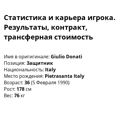
Коллективный прогноз
Турниры
Статистика и карьера игрока.
Чемпионат Мира
Украина. Премьер-Лига
Результаты, контракт,
Украина. Первая Лига
трансферная стоимость
Лига Чемпионов
Англия. Премьер Лига
Испания. Ла Лига
Имя в оригигинале:
Giulio Donati
Другие Турниры >>>
Позиция:
Защитник
Таблицы
Национальность:
Italy
Таблицы групп Чемпионата Мира
Место рождения:
Pietrasanta Italy
Украина. Премьер-Лига
Возраст:
36
(5 Февраля 1990)
Украина. Первая Лига
Рост:
178
см
Лига Чемпионов. Таблицы групп
Вес:
76
кг
Англия. Премьер-Лига
Испания. Ла Лига
Все таблицы >>>
Рейтинги
Рейтинг стран УЕФА
Рейтинг клубов УЕФА