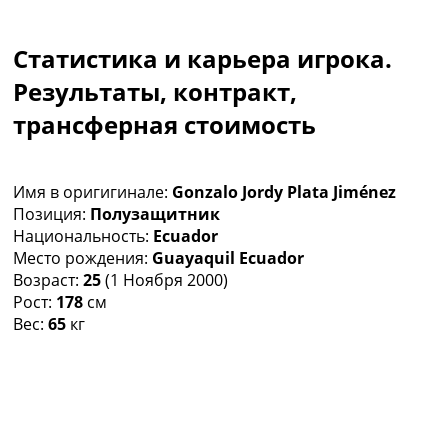
Коллективный прогноз
Турниры
Статистика и карьера игрока.
Чемпионат Мира
Украина. Премьер-Лига
Результаты, контракт,
Украина. Первая Лига
трансферная стоимость
Лига Чемпионов
Англия. Премьер Лига
Испания. Ла Лига
Имя в оригигинале:
Gonzalo Jordy Plata Jiménez
Другие Турниры >>>
Позиция:
Полузащитник
Таблицы
Национальность:
Ecuador
Таблицы групп Чемпионата Мира
Место рождения:
Guayaquil Ecuador
Украина. Премьер-Лига
Возраст:
25
(1 Ноября 2000)
Украина. Первая Лига
Рост:
178
см
Лига Чемпионов. Таблицы групп
Вес:
65
кг
Англия. Премьер-Лига
Испания. Ла Лига
Все таблицы >>>
Рейтинги
Рейтинг стран УЕФА
Рейтинг клубов УЕФА