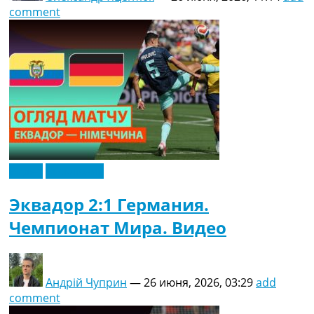
comment
Видео
Эксклюзив
Эквадор 2:1 Германия.
Чемпионат Мира. Видео
Андрій Чуприн
—
26 июня, 2026, 03:29
add
comment