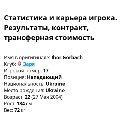
Коллективный прогноз
Турниры
Статистика и карьера игрока.
Чемпионат Мира
Украина. Премьер-Лига
Результаты, контракт,
Украина. Первая Лига
трансферная стоимость
Лига Чемпионов
Англия. Премьер Лига
Испания. Ла Лига
Имя в оригигинале:
Ihor Gorbach
Другие Турниры >>>
Клуб:
Заря
Таблицы
Игровой номер:
17
Таблицы групп Чемпионата Мира
Позиция:
Нападающий
Украина. Премьер-Лига
Национальность:
Ukraine
Украина. Первая Лига
Место рождения:
Ukraine
Лига Чемпионов. Таблицы групп
Возраст:
22
(27 Мая 2004)
Англия. Премьер-Лига
Рост:
184
см
Испания. Ла Лига
Вес:
72
кг
Все таблицы >>>
Рейтинги
Рейтинг стран УЕФА
Рейтинг клубов УЕФА