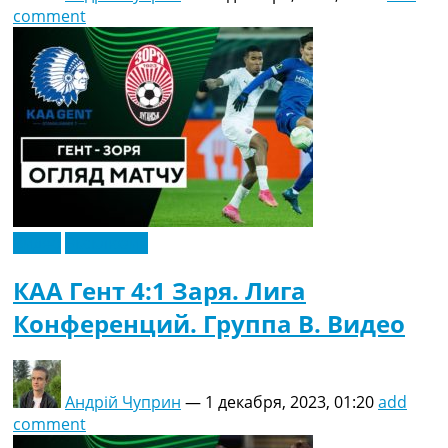
comment
Видео
Эксклюзив
КАА Гент 4:1 Заря. Лига
Конференций. Группа B. Видео
Андрій Чуприн
—
1 декабря, 2023, 01:20
add
comment