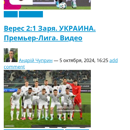
Видео
Эксклюзив
Верес 2:1 Заря. УКРАИНА.
Премьер-Лига. Видео
Андрій Чуприн
—
5 октября, 2024, 16:25
add
comment