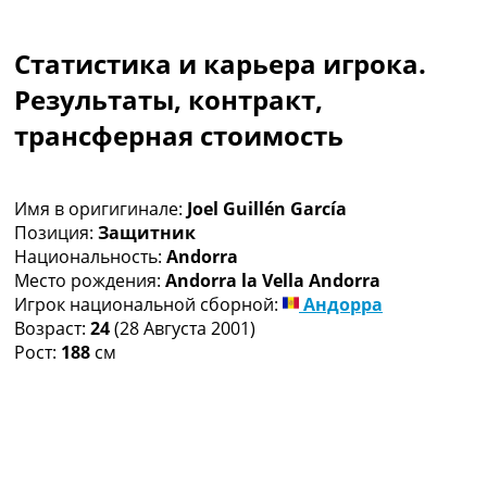
Коллективный прогноз
Турниры
Статистика и карьера игрока.
Чемпионат Мира
Украина. Премьер-Лига
Результаты, контракт,
Украина. Первая Лига
трансферная стоимость
Лига Чемпионов
Англия. Премьер Лига
Испания. Ла Лига
Имя в оригигинале:
Joel Guillén García
Другие Турниры >>>
Позиция:
Защитник
Таблицы
Национальность:
Andorra
Таблицы групп Чемпионата Мира
Место рождения:
Andorra la Vella Andorra
Украина. Премьер-Лига
Игрок национальной сборной:
Андорра
Украина. Первая Лига
Возраст:
24
(28 Августа 2001)
Лига Чемпионов. Таблицы групп
Рост:
188
см
Англия. Премьер-Лига
Испания. Ла Лига
Все таблицы >>>
Рейтинги
Рейтинг стран УЕФА
Рейтинг клубов УЕФА