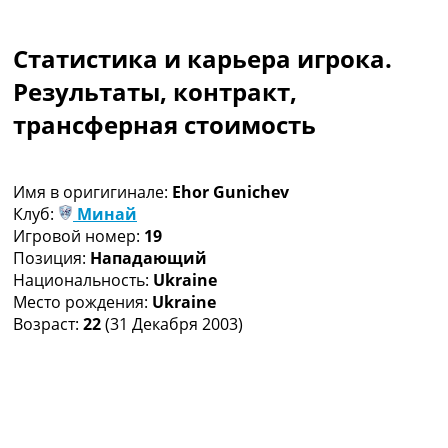
Коллективный прогноз
Турниры
Статистика и карьера игрока.
Чемпионат Мира
Украина. Премьер-Лига
Результаты, контракт,
Украина. Первая Лига
трансферная стоимость
Лига Чемпионов
Англия. Премьер Лига
Испания. Ла Лига
Имя в оригигинале:
Ehor Gunichev
Другие Турниры >>>
Клуб:
Минай
Таблицы
Игровой номер:
19
Таблицы групп Чемпионата Мира
Позиция:
Нападающий
Украина. Премьер-Лига
Национальность:
Ukraine
Украина. Первая Лига
Место рождения:
Ukraine
Лига Чемпионов. Таблицы групп
Возраст:
22
(31 Декабря 2003)
Англия. Премьер-Лига
Испания. Ла Лига
Все таблицы >>>
Рейтинги
Рейтинг стран УЕФА
Рейтинг клубов УЕФА