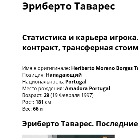
Эриберто Таварес
Турниры
Чемпионат Мира
Украина. Премьер-Лига
Украина. Первая Лига
Лига Чемпионов
Статистика и карьера игрока
Англия. Премьер Лига
контракт, трансферная стои
Испания. Ла Лига
Другие Турниры >>>
Таблицы
Таблицы групп Чемпионата Мира
Имя в оригигинале:
Heriberto Moreno Borges T
Украина. Премьер-Лига
Позиция:
Нападающий
Украина. Первая Лига
Национальность:
Portugal
Лига Чемпионов. Таблицы групп
Место рождения:
Amadora Portugal
Англия. Премьер-Лига
Возраст:
29
(19 Февраля 1997)
Испания. Ла Лига
Рост:
181
см
Все таблицы >>>
Вес:
66
кг
Рейтинги
Эриберто Таварес. Последние
Рейтинг стран УЕФА
Рейтинг клубов УЕФА
Рейтинг ФИФА