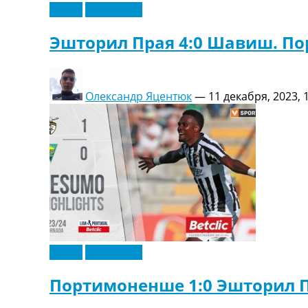
Видео
Эксклюзив
Эшторил Прая 4:0 Шавиш. По
Олександр Яцентюк
—
11 декабря, 2023, 
Видео
Эксклюзив
Портимоненше 1:0 Эшторил П