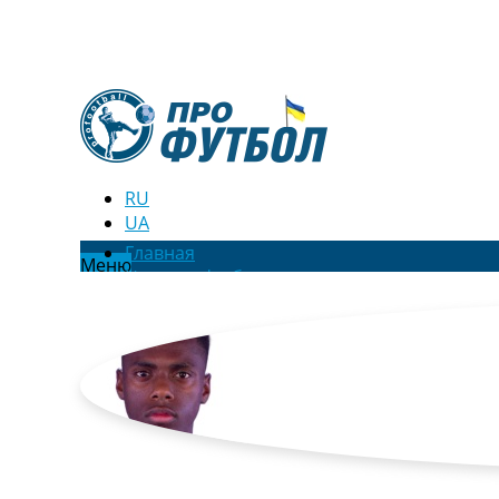
RU
UA
Главная
Меню
Новости футбола
Видео
Трансферы
Новости футбола Украины
Последние комментарии
Конкурс прогнозов
Логин
Рейтинги
Правила
Коллективный прогноз