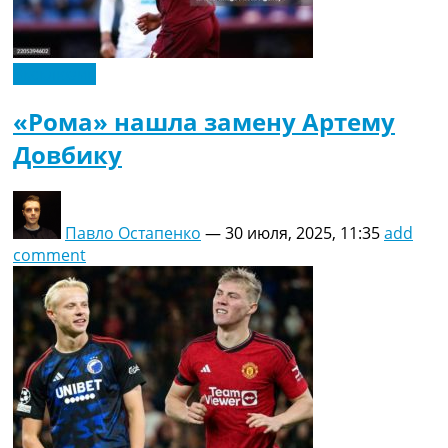
Эксклюзив
«Рома» нашла замену Артему
Довбику
Павло Остапенко
—
30 июля, 2025, 11:35
add
comment