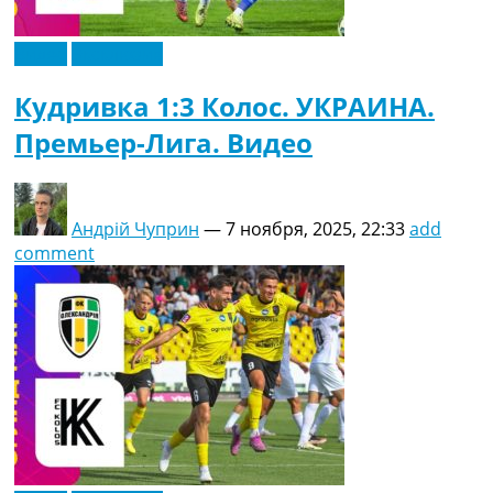
Видео
Эксклюзив
Кудривка 1:3 Колос. УКРАИНА.
Премьер-Лига. Видео
Андрій Чуприн
—
7 ноября, 2025, 22:33
add
comment