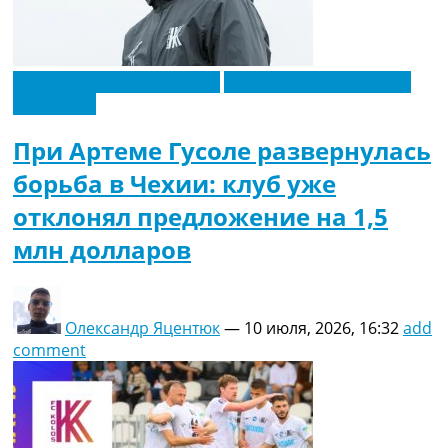
Украина. Премьер-Лига
Украина. Первая Лига
Лига Чемпионов
Англия. Премьер Лига
Новости футбола Украины
Футбольные трансферы
Испания. Ла Лига
Эксклюзив
Другие Турниры >>>
При Артеме Гусоле развернулась
Таблицы
Таблицы групп Чемпионата Мира
борьба в Чехии: клуб уже
Украина. Премьер-Лига
отклонял предложение на 1,5
Украина. Первая Лига
Лига Чемпионов. Таблицы групп
млн долларов
Англия. Премьер-Лига
Испания. Ла Лига
Все таблицы >>>
Рейтинги
Олександр Яцентюк
—
10 июля, 2026, 16:32
add
Рейтинг стран УЕФА
comment
Рейтинг клубов УЕФА
Рейтинг ФИФА
ТВ программа