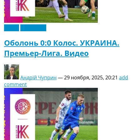
Видео
Эксклюзив
Оболонь 0:0 Колос. УКРАИНА.
Премьер-Лига. Видео
Андрій Чуприн
—
29 ноября, 2025, 20:21
add
comment