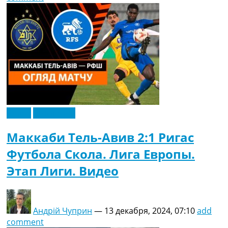
Видео
Эксклюзив
Маккаби Тель-Авив 2:1 Ригас
Футбола Скола. Лига Европы.
Этап Лиги. Видео
Андрій Чуприн
—
13 декабря, 2024, 07:10
add
comment