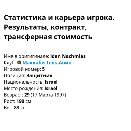
Коллективный прогноз
Турниры
Статистика и карьера игрока.
Чемпионат Мира
Украина. Премьер-Лига
Результаты, контракт,
Украина. Первая Лига
трансферная стоимость
Лига Чемпионов
Англия. Премьер Лига
Испания. Ла Лига
Имя в оригигинале:
Idan Nachmias
Другие Турниры >>>
Клуб:
Маккаби Тель-Авив
Таблицы
Игровой номер:
5
Таблицы групп Чемпионата Мира
Позиция:
Защитник
Украина. Премьер-Лига
Национальность:
Israel
Украина. Первая Лига
Место рождения:
Israel
Лига Чемпионов. Таблицы групп
Возраст:
29
(17 Марта 1997)
Англия. Премьер-Лига
Рост:
190
см
Испания. Ла Лига
Вес:
83
кг
Все таблицы >>>
Рейтинги
Рейтинг стран УЕФА
Рейтинг клубов УЕФА