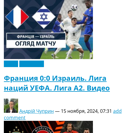
Видео
Эксклюзив
Франция 0:0 Израиль. Лига
наций УЕФА. Лига A2. Видео
Андрій Чуприн
—
15 ноября, 2024, 07:31
add
comment