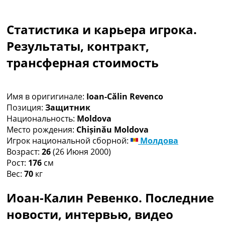
Коллективный прогноз
Турниры
Статистика и карьера игрока.
Чемпионат Мира
Украина. Премьер-Лига
Результаты, контракт,
Украина. Первая Лига
трансферная стоимость
Лига Чемпионов
Англия. Премьер Лига
Испания. Ла Лига
Имя в оригигинале:
Ioan-Călin Revenco
Другие Турниры >>>
Позиция:
Защитник
Таблицы
Национальность:
Moldova
Таблицы групп Чемпионата Мира
Место рождения:
Chișinău Moldova
Украина. Премьер-Лига
Игрок национальной сборной:
Молдова
Украина. Первая Лига
Возраст:
26
(26 Июня 2000)
Лига Чемпионов. Таблицы групп
Рост:
176
см
Англия. Премьер-Лига
Вес:
70
кг
Испания. Ла Лига
Все таблицы >>>
Иоан-Калин Ревенко. Последние
Рейтинги
Рейтинг стран УЕФА
новости, интервью, видео
Рейтинг клубов УЕФА