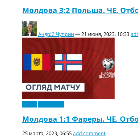
Молдова 3:2 Польша. ЧЕ. Отбо
Андрій Чуприн
—
21 июня, 2023, 10:33
ad
Видео
Эксклюзив
Молдова 1:1 Фареры. ЧЕ. Отбо
25 марта, 2023, 06:55
add comment