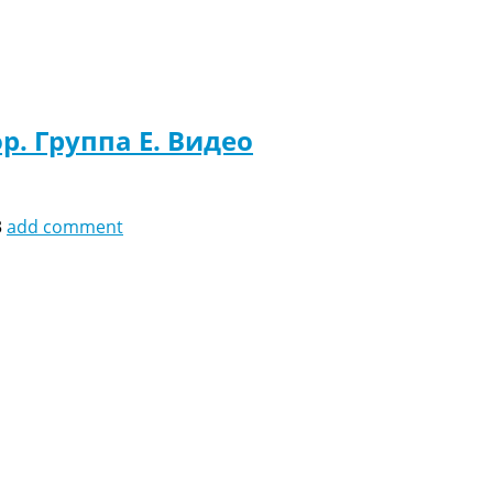
р. Группа E. Видео
3
add comment