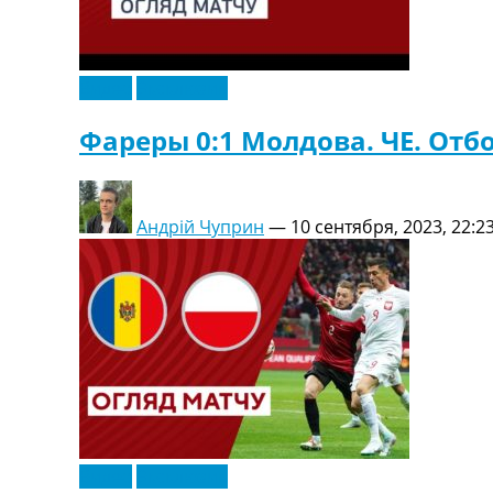
Видео
Эксклюзив
Фареры 0:1 Молдова. ЧЕ. Отбо
Андрій Чуприн
—
10 сентября, 2023, 22:2
Видео
Эксклюзив