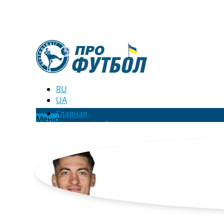
RU
UA
Главная
Меню
Новости футбола
Видео
Трансферы
Новости футбола Украины
Последние комментарии
Конкурс прогнозов
Логин
Рейтинги
Правила
Коллективный прогноз