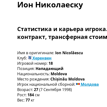
Ион Николаеску
Турниры
Чемпионат Мира
Украина. Премьер-Лига
Украина. Первая Лига
Лига Чемпионов
Статистика и карьера игрока
Англия. Премьер Лига
контракт, трансферная стои
Испания. Ла Лига
Другие Турниры >>>
Таблицы
Таблицы групп Чемпионата Мира
Имя в оригигинале:
Ion Nicolăescu
Украина. Премьер-Лига
Клуб:
Херенвен
Украина. Первая Лига
Игровой номер:
18
Лига Чемпионов. Таблицы групп
Позиция:
Нападающий
Англия. Премьер-Лига
Национальность:
Moldova
Испания. Ла Лига
Место рождения:
Chișinău Moldova
Все таблицы >>>
Игрок национальной сборной:
Молдова
Рейтинги
Возраст:
27
(7 Сентября 1998)
Рейтинг стран УЕФА
Рост:
184
см
Рейтинг клубов УЕФА
Вес:
77
кг
Рейтинг ФИФА