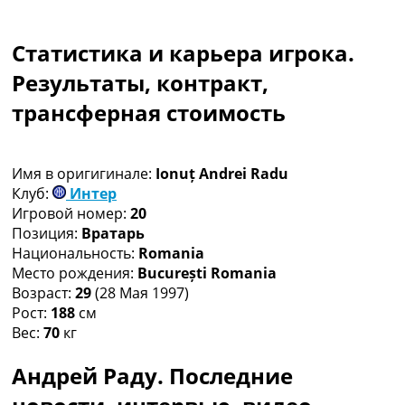
Коллективный прогноз
Турниры
Статистика и карьера игрока.
Чемпионат Мира
Украина. Премьер-Лига
Результаты, контракт,
Украина. Первая Лига
трансферная стоимость
Лига Чемпионов
Англия. Премьер Лига
Испания. Ла Лига
Имя в оригигинале:
Ionuț Andrei Radu
Другие Турниры >>>
Клуб:
Интер
Таблицы
Игровой номер:
20
Таблицы групп Чемпионата Мира
Позиция:
Вратарь
Украина. Премьер-Лига
Национальность:
Romania
Украина. Первая Лига
Место рождения:
București Romania
Лига Чемпионов. Таблицы групп
Возраст:
29
(28 Мая 1997)
Англия. Премьер-Лига
Рост:
188
см
Испания. Ла Лига
Вес:
70
кг
Все таблицы >>>
Рейтинги
Андрей Раду. Последние
Рейтинг стран УЕФА
Рейтинг клубов УЕФА