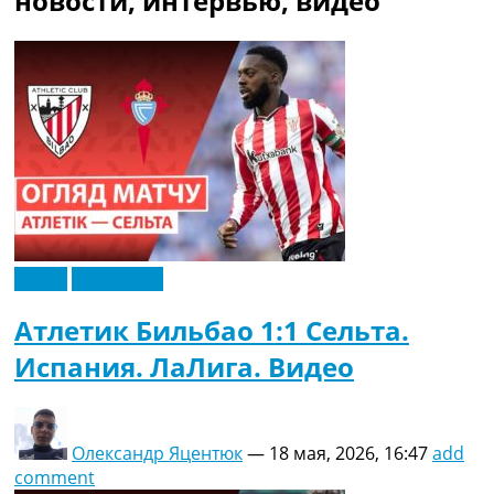
новости, интервью, видео
Рейтинг ФИФА
ТВ программа
RU
UA
Categories
Главная
Новости футбола
Видео
Трансферы
Видео
Эксклюзив
Новости футбола Украины
Последние комментарии
Атлетик Бильбао 1:1 Сельта.
Конкурс прогнозов
Испания. ЛаЛига. Видео
Логин
Рейтинги
Правила
Коллективный прогноз
Олександр Яцентюк
—
18 мая, 2026, 16:47
add
Турниры
comment
Чемпионат Мира