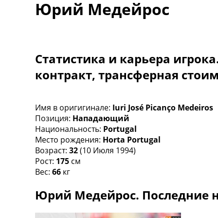
Юрий Медейрос
Турниры
Чемпионат Мира
Украина. Премьер-Лига
Украина. Первая Лига
Лига Чемпионов
Статистика и карьера игрока
Англия. Премьер Лига
контракт, трансферная стои
Испания. Ла Лига
Другие Турниры >>>
Таблицы
Таблицы групп Чемпионата Мира
Имя в оригигинале:
Iuri José Picanço Medeiros
Украина. Премьер-Лига
Позиция:
Нападающий
Украина. Первая Лига
Национальность:
Portugal
Лига Чемпионов. Таблицы групп
Место рождения:
Horta Portugal
Англия. Премьер-Лига
Возраст:
32
(10 Июля 1994)
Испания. Ла Лига
Рост:
175
см
Все таблицы >>>
Вес:
66
кг
Рейтинги
Юрий Медейрос. Последние н
Рейтинг стран УЕФА
Рейтинг клубов УЕФА
Рейтинг ФИФА