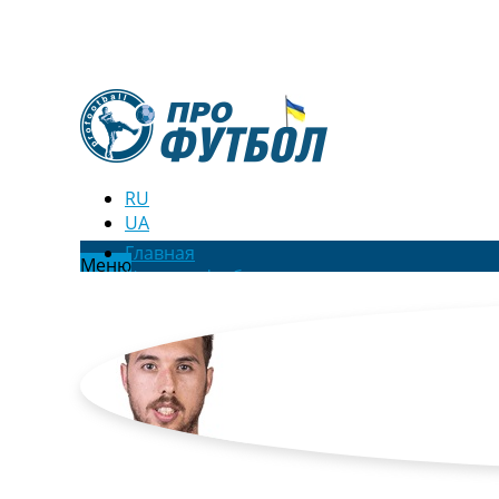
RU
UA
Главная
Меню
Новости футбола
Видео
Трансферы
Новости футбола Украины
Последние комментарии
Конкурс прогнозов
Логин
Рейтинги
Правила
Коллективный прогноз