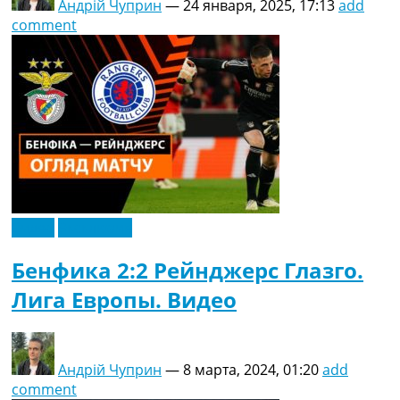
Андрій Чуприн
—
24 января, 2025, 17:13
add
comment
Видео
Эксклюзив
Бенфика 2:2 Рейнджерс Глазго.
Лига Европы. Видео
Андрій Чуприн
—
8 марта, 2024, 01:20
add
comment