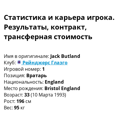
Коллективный прогноз
Турниры
Статистика и карьера игрока.
Чемпионат Мира
Украина. Премьер-Лига
Результаты, контракт,
Украина. Первая Лига
трансферная стоимость
Лига Чемпионов
Англия. Премьер Лига
Испания. Ла Лига
Имя в оригигинале:
Jack Butland
Другие Турниры >>>
Клуб:
Рейнджерс Глазго
Таблицы
Игровой номер:
1
Таблицы групп Чемпионата Мира
Позиция:
Вратарь
Украина. Премьер-Лига
Национальность:
England
Украина. Первая Лига
Место рождения:
Bristol England
Лига Чемпионов. Таблицы групп
Возраст:
33
(10 Марта 1993)
Англия. Премьер-Лига
Рост:
196
см
Испания. Ла Лига
Вес:
95
кг
Все таблицы >>>
Рейтинги
Рейтинг стран УЕФА
Рейтинг клубов УЕФА