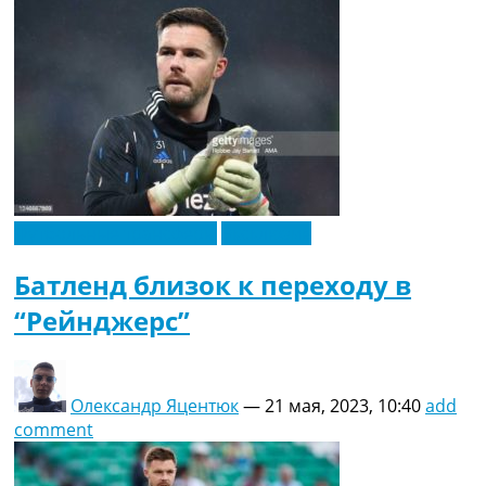
Футбольные трансферы
Эксклюзив
Батленд близок к переходу в
“Рейнджерс”
Олександр Яцентюк
—
21 мая, 2023, 10:40
add
comment