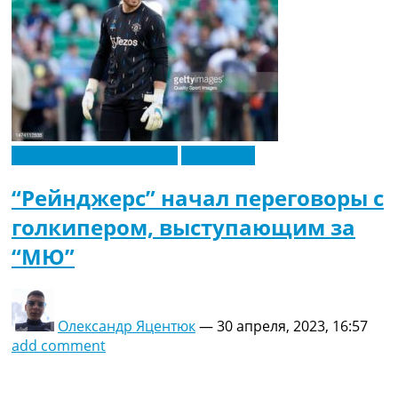
Футбольные трансферы
Эксклюзив
“Рейнджерс” начал переговоры с
голкипером, выступающим за
“МЮ”
Олександр Яцентюк
—
30 апреля, 2023, 16:57
add comment