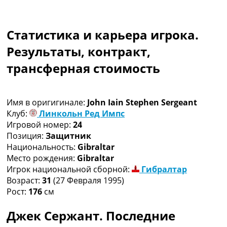
Рейтинг ФИФА
ТВ программа
Статистика и карьера игрока.
RU
UA
Результаты, контракт,
трансферная стоимость
Categories
Главная
Новости футбола
Имя в оригигинале:
John Iain Stephen Sergeant
Видео
Клуб:
Линкольн Ред Импс
Трансферы
Игровой номер:
24
Новости футбола Украины
Позиция:
Защитник
Последние комментарии
Национальность:
Gibraltar
Конкурс прогнозов
Место рождения:
Gibraltar
Логин
Игрок национальной сборной:
Гибралтар
Рейтинги
Возраст:
31
(27 Февраля 1995)
Правила
Рост:
176
см
Коллективный прогноз
Турниры
Джек Сержант. Последние
Чемпионат Мира