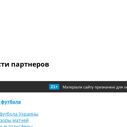
сти партнеров
21+
Матеріали сайту призначені для о
 футбола
футбола Украины
бзоры матчей
ные трансферы