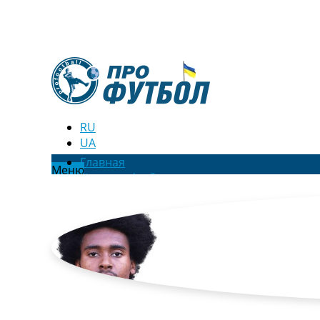
RU
UA
Главная
Меню
Новости футбола
Видео
Трансферы
Новости футбола Украины
Последние комментарии
Конкурс прогнозов
Логин
Рейтинги
Правила
Коллективный прогноз