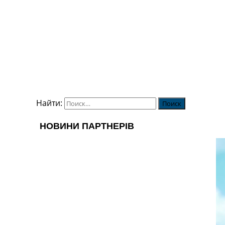
Украина. Первая Лига
Лига Чемпионов
Англия. Премьер Лига
Испания. Ла Лига
Другие Турниры >>>
Таблицы
Таблицы групп Чемпионата Мира
Украина. Премьер-Лига
Украина. Первая Лига
Найти:
Лига Чемпионов. Таблицы групп
Англия. Премьер-Лига
Испания. Ла Лига
Все таблицы >>>
Рейтинги
Рейтинг стран УЕФА
Рейтинг клубов УЕФА
Рейтинг ФИФА
ТВ программа