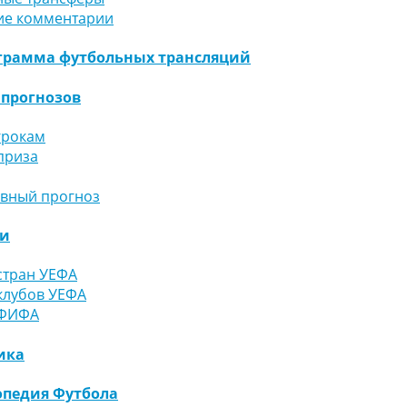
ие комментарии
грамма футбольных трансляций
 прогнозов
грокам
приза
ивный прогноз
ги
стран УЕФА
клубов УЕФА
 ФИФА
ика
педия Футбола