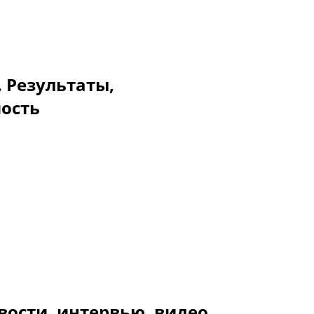
. Результаты,
мость
вости, интервью, видео