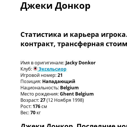
Джеки Донкор
Турниры
Чемпионат Мира
Украина. Премьер-Лига
Украина. Первая Лига
Лига Чемпионов
Статистика и карьера игрока
Англия. Премьер Лига
контракт, трансферная стои
Испания. Ла Лига
Другие Турниры >>>
Таблицы
Таблицы групп Чемпионата Мира
Имя в оригигинале:
Jacky Donkor
Украина. Премьер-Лига
Клуб:
Эксельсиор
Украина. Первая Лига
Игровой номер:
21
Лига Чемпионов. Таблицы групп
Позиция:
Нападающий
Англия. Премьер-Лига
Национальность:
Belgium
Испания. Ла Лига
Место рождения:
Ghent Belgium
Все таблицы >>>
Возраст:
27
(12 Ноября 1998)
Рейтинги
Рост:
176
см
Рейтинг стран УЕФА
Вес:
70
кг
Рейтинг клубов УЕФА
Джеки Донкор. Последние но
Рейтинг ФИФА