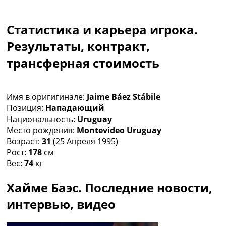
Коллективный прогноз
Турниры
Статистика и карьера игрока.
Чемпионат Мира
Украина. Премьер-Лига
Результаты, контракт,
Украина. Первая Лига
трансферная стоимость
Лига Чемпионов
Англия. Премьер Лига
Испания. Ла Лига
Имя в оригигинале:
Jaime Báez Stábile
Другие Турниры >>>
Позиция:
Нападающий
Таблицы
Национальность:
Uruguay
Таблицы групп Чемпионата Мира
Место рождения:
Montevideo Uruguay
Украина. Премьер-Лига
Возраст:
31
(25 Апреля 1995)
Украина. Первая Лига
Рост:
178
см
Лига Чемпионов. Таблицы групп
Вес:
74
кг
Англия. Премьер-Лига
Испания. Ла Лига
Хайме Баэс. Последние новости,
Все таблицы >>>
Рейтинги
интервью, видео
Рейтинг стран УЕФА
Рейтинг клубов УЕФА