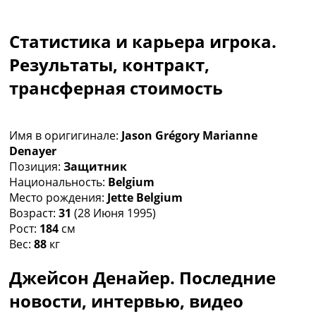
Коллективный прогноз
Турниры
Статистика и карьера игрока.
Чемпионат Мира
Украина. Премьер-Лига
Результаты, контракт,
Украина. Первая Лига
трансферная стоимость
Лига Чемпионов
Англия. Премьер Лига
Испания. Ла Лига
Имя в оригигинале:
Jason Grégory Marianne
Другие Турниры >>>
Denayer
Таблицы
Позиция:
Защитник
Таблицы групп Чемпионата Мира
Национальность:
Belgium
Украина. Премьер-Лига
Место рождения:
Jette Belgium
Украина. Первая Лига
Возраст:
31
(28 Июня 1995)
Лига Чемпионов. Таблицы групп
Рост:
184
см
Англия. Премьер-Лига
Вес:
88
кг
Испания. Ла Лига
Все таблицы >>>
Джейсон Денайер. Последние
Рейтинги
Рейтинг стран УЕФА
новости, интервью, видео
Рейтинг клубов УЕФА