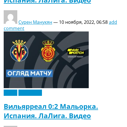
Сурен Манукян
—
10 ноября, 2022, 06:58
add
comment
Видео
Эксклюзив
Вильярреал 0:2 Мальорка.
Испания. ЛаЛига. Видео