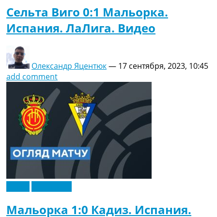
Сельта Виго 0:1 Мальорка.
Испания. ЛаЛига. Видео
Олександр Яцентюк
—
17 сентября, 2023, 10:45
add comment
Видео
Эксклюзив
Мальорка 1:0 Кадиз. Испания.