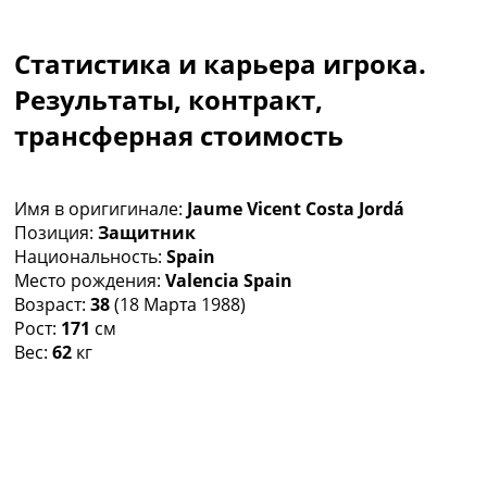
Коллективный прогноз
Турниры
Статистика и карьера игрока.
Чемпионат Мира
Украина. Премьер-Лига
Результаты, контракт,
Украина. Первая Лига
трансферная стоимость
Лига Чемпионов
Англия. Премьер Лига
Испания. Ла Лига
Имя в оригигинале:
Jaume Vicent Costa Jordá
Другие Турниры >>>
Позиция:
Защитник
Таблицы
Национальность:
Spain
Таблицы групп Чемпионата Мира
Место рождения:
Valencia Spain
Украина. Премьер-Лига
Возраст:
38
(18 Марта 1988)
Украина. Первая Лига
Рост:
171
см
Лига Чемпионов. Таблицы групп
Вес:
62
кг
Англия. Премьер-Лига
Испания. Ла Лига
Все таблицы >>>
Рейтинги
Рейтинг стран УЕФА
Рейтинг клубов УЕФА