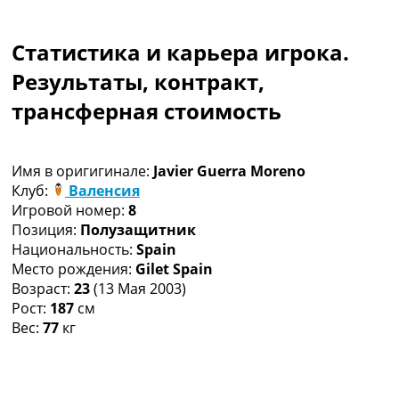
Коллективный прогноз
Турниры
Статистика и карьера игрока.
Чемпионат Мира
Украина. Премьер-Лига
Результаты, контракт,
Украина. Первая Лига
трансферная стоимость
Лига Чемпионов
Англия. Премьер Лига
Испания. Ла Лига
Имя в оригигинале:
Javier Guerra Moreno
Другие Турниры >>>
Клуб:
Валенсия
Таблицы
Игровой номер:
8
Таблицы групп Чемпионата Мира
Позиция:
Полузащитник
Украина. Премьер-Лига
Национальность:
Spain
Украина. Первая Лига
Место рождения:
Gilet Spain
Лига Чемпионов. Таблицы групп
Возраст:
23
(13 Мая 2003)
Англия. Премьер-Лига
Рост:
187
см
Испания. Ла Лига
Вес:
77
кг
Все таблицы >>>
Рейтинги
Рейтинг стран УЕФА
Рейтинг клубов УЕФА