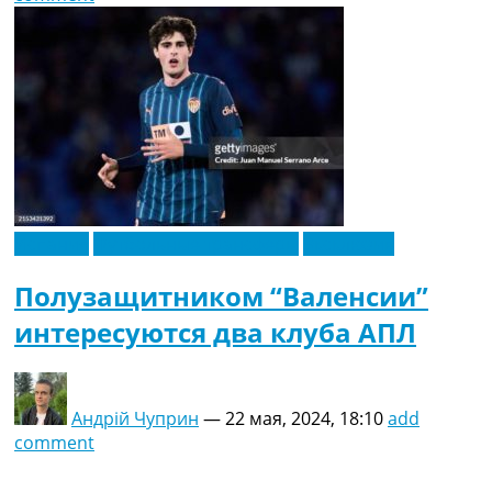
Испания
Футбольные трансферы
Эксклюзив
Полузащитником “Валенсии”
интересуются два клуба АПЛ
Андрій Чуприн
—
22 мая, 2024, 18:10
add
comment