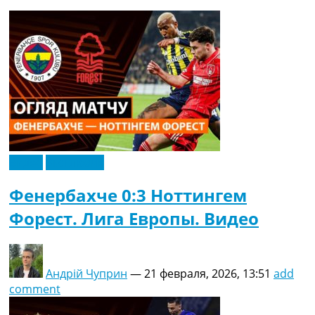
Рейтинг ФИФА
ТВ программа
RU
UA
Categories
Главная
Новости футбола
Видео
Видео
Эксклюзив
Трансферы
Новости футбола Украины
Фенербахче 0:3 Ноттингем
Последние комментарии
Форест. Лига Европы. Видео
Конкурс прогнозов
Логин
Рейтинги
Правила
Андрій Чуприн
—
21 февраля, 2026, 13:51
add
Коллективный прогноз
comment
Турниры
Чемпионат Мира