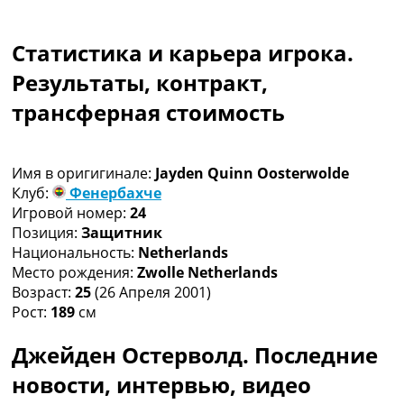
Коллективный прогноз
Турниры
Статистика и карьера игрока.
Чемпионат Мира
Украина. Премьер-Лига
Результаты, контракт,
Украина. Первая Лига
трансферная стоимость
Лига Чемпионов
Англия. Премьер Лига
Испания. Ла Лига
Имя в оригигинале:
Jayden Quinn Oosterwolde
Другие Турниры >>>
Клуб:
Фенербахче
Таблицы
Игровой номер:
24
Таблицы групп Чемпионата Мира
Позиция:
Защитник
Украина. Премьер-Лига
Национальность:
Netherlands
Украина. Первая Лига
Место рождения:
Zwolle Netherlands
Лига Чемпионов. Таблицы групп
Возраст:
25
(26 Апреля 2001)
Англия. Премьер-Лига
Рост:
189
см
Испания. Ла Лига
Все таблицы >>>
Джейден Остерволд. Последние
Рейтинги
Рейтинг стран УЕФА
новости, интервью, видео
Рейтинг клубов УЕФА