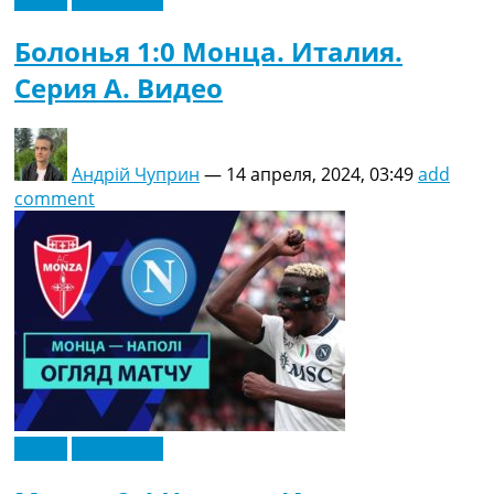
Болонья 1:0 Монца. Италия.
Серия A. Видео
Андрій Чуприн
—
14 апреля, 2024, 03:49
add
comment
Видео
Эксклюзив