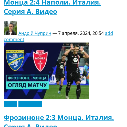
Монца 2:4 Наполи. Италия.
Серия A. Видео
Андрій Чуприн
—
7 апреля, 2024, 20:54
add
comment
Видео
Эксклюзив
Фрозиноне 2:3 Монца. Италия.
Серия A. Видео