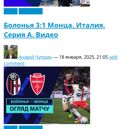
Видео
Эксклюзив
Болонья 3:1 Монца. Италия.
Серия A. Видео
Андрій Чуприн
—
18 января, 2025, 21:05
add
comment
Видео
Эксклюзив