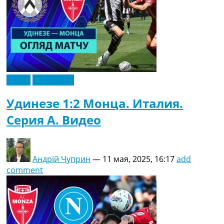
Видео
Эксклюзив
Удинезе 1:2 Монца. Италия.
Серия A. Видео
Андрій Чуприн
—
11 мая, 2025, 16:17
add
comment