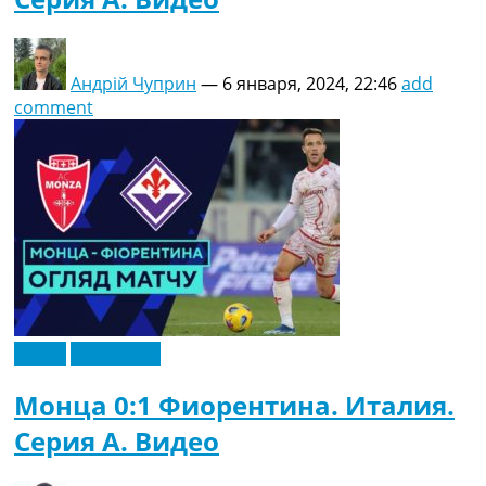
Андрій Чуприн
—
6 января, 2024, 22:46
add
comment
Видео
Эксклюзив
Монца 0:1 Фиорентина. Италия.
Серия A. Видео