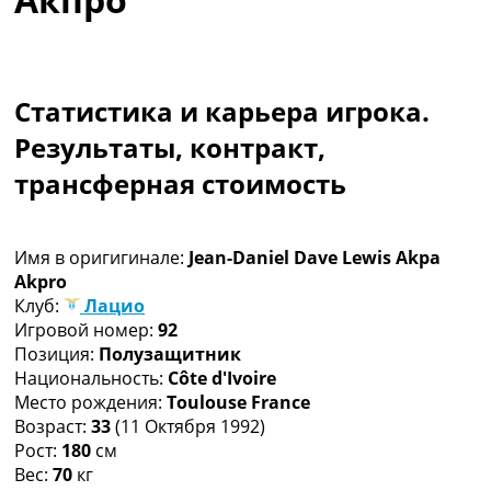
Коллективный прогноз
Турниры
Чемпионат Мира
Украина. Премьер-Лига
Статистика и карьера игрока.
Украина. Первая Лига
Результаты, контракт,
Лига Чемпионов
Англия. Премьер Лига
трансферная стоимость
Испания. Ла Лига
Другие Турниры >>>
Таблицы
Имя в оригигинале:
Jean-Daniel Dave Lewis Akpa
Таблицы групп Чемпионата Мира
Akpro
Украина. Премьер-Лига
Клуб:
Лацио
Украина. Первая Лига
Игровой номер:
92
Лига Чемпионов. Таблицы групп
Позиция:
Полузащитник
Англия. Премьер-Лига
Национальность:
Côte d'Ivoire
Испания. Ла Лига
Место рождения:
Toulouse France
Все таблицы >>>
Возраст:
33
(11 Октября 1992)
Рейтинги
Рост:
180
см
Рейтинг стран УЕФА
Вес:
70
кг
Рейтинг клубов УЕФА