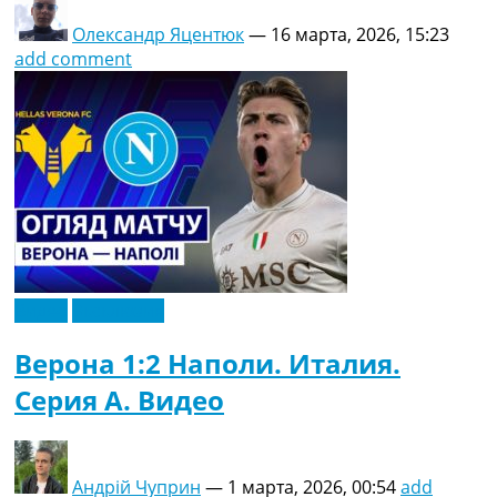
Олександр Яцентюк
—
16 марта, 2026, 15:23
add comment
Видео
Эксклюзив
Верона 1:2 Наполи. Италия.
Серия A. Видео
Андрій Чуприн
—
1 марта, 2026, 00:54
add