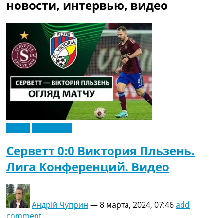
новости, интервью, видео
Украина. Премьер-Лига
Украина. Первая Лига
Лига Чемпионов
Англия. Премьер Лига
Испания. Ла Лига
Другие Турниры >>>
Таблицы
Таблицы групп Чемпионата Мира
Украина. Премьер-Лига
Украина. Первая Лига
Лига Чемпионов. Таблицы групп
Англия. Премьер-Лига
Видео
Эксклюзив
Испания. Ла Лига
Все таблицы >>>
Серветт 0:0 Виктория Пльзень.
Рейтинги
Лига Конференций. Видео
Рейтинг стран УЕФА
Рейтинг клубов УЕФА
Рейтинг ФИФА
ТВ программа
Андрій Чуприн
—
8 марта, 2024, 07:46
add
comment