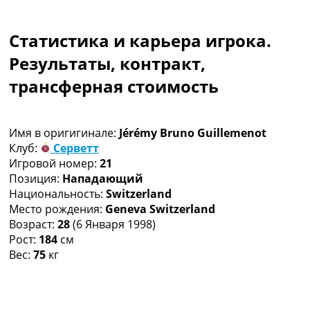
Коллективный прогноз
Турниры
Статистика и карьера игрока.
Чемпионат Мира
Украина. Премьер-Лига
Результаты, контракт,
Украина. Первая Лига
трансферная стоимость
Лига Чемпионов
Англия. Премьер Лига
Испания. Ла Лига
Имя в оригигинале:
Jérémy Bruno Guillemenot
Другие Турниры >>>
Клуб:
Серветт
Таблицы
Игровой номер:
21
Таблицы групп Чемпионата Мира
Позиция:
Нападающий
Украина. Премьер-Лига
Национальность:
Switzerland
Украина. Первая Лига
Место рождения:
Geneva Switzerland
Лига Чемпионов. Таблицы групп
Возраст:
28
(6 Января 1998)
Англия. Премьер-Лига
Рост:
184
см
Испания. Ла Лига
Вес:
75
кг
Все таблицы >>>
Рейтинги
Рейтинг стран УЕФА
Рейтинг клубов УЕФА