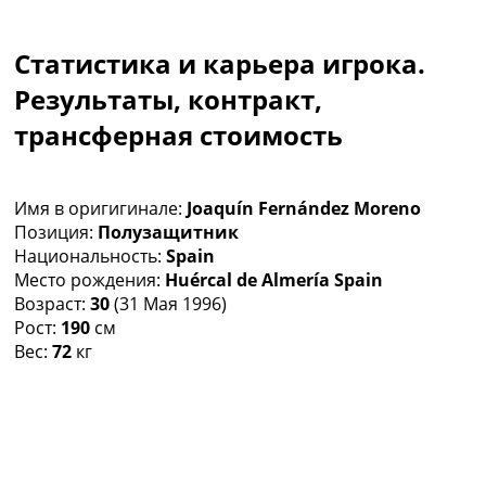
Коллективный прогноз
Турниры
Статистика и карьера игрока.
Чемпионат Мира
Украина. Премьер-Лига
Результаты, контракт,
Украина. Первая Лига
трансферная стоимость
Лига Чемпионов
Англия. Премьер Лига
Испания. Ла Лига
Имя в оригигинале:
Joaquín Fernández Moreno
Другие Турниры >>>
Позиция:
Полузащитник
Таблицы
Национальность:
Spain
Таблицы групп Чемпионата Мира
Место рождения:
Huércal de Almería Spain
Украина. Премьер-Лига
Возраст:
30
(31 Мая 1996)
Украина. Первая Лига
Рост:
190
см
Лига Чемпионов. Таблицы групп
Вес:
72
кг
Англия. Премьер-Лига
Испания. Ла Лига
Все таблицы >>>
Рейтинги
Рейтинг стран УЕФА
Рейтинг клубов УЕФА