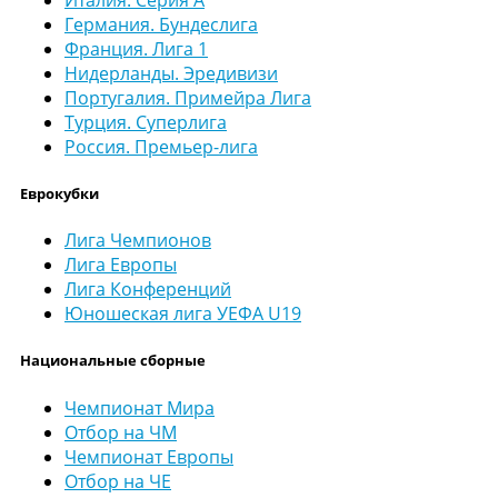
Германия. Бундеслига
Франция. Лига 1
Нидерланды. Эредивизи
Португалия. Примейра Лига
Турция. Суперлига
Россия. Премьер-лига
Еврокубки
Лига Чемпионов
Лига Европы
Лига Конференций
Юношеская лига УЕФА U19
Национальные сборные
Чемпионат Мира
Отбор на ЧМ
Чемпионат Европы
Отбор на ЧЕ