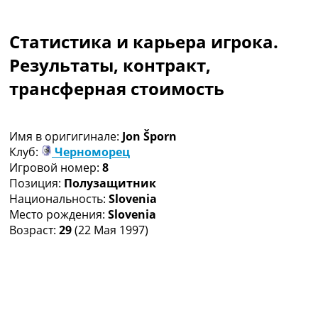
Коллективный прогноз
Турниры
Статистика и карьера игрока.
Чемпионат Мира
Украина. Премьер-Лига
Результаты, контракт,
Украина. Первая Лига
трансферная стоимость
Лига Чемпионов
Англия. Премьер Лига
Испания. Ла Лига
Имя в оригигинале:
Jon Šporn
Другие Турниры >>>
Клуб:
Черноморец
Таблицы
Игровой номер:
8
Таблицы групп Чемпионата Мира
Позиция:
Полузащитник
Украина. Премьер-Лига
Национальность:
Slovenia
Украина. Первая Лига
Место рождения:
Slovenia
Лига Чемпионов. Таблицы групп
Возраст:
29
(22 Мая 1997)
Англия. Премьер-Лига
Испания. Ла Лига
Все таблицы >>>
Рейтинги
Рейтинг стран УЕФА
Рейтинг клубов УЕФА