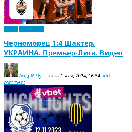
Видео
Эксклюзив
Черноморец 1:4 Шахтер.
УКРАИНА. Премьер-Лига. Видео
Андрій Чуприн
—
1 мая, 2024, 16:34
add
comment