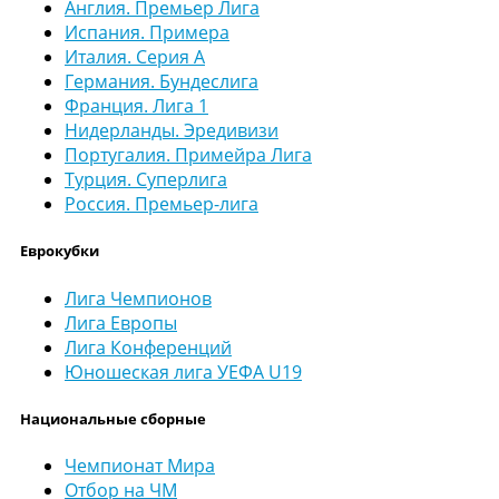
Англия. Премьер Лига
Испания. Примера
Италия. Серия А
Германия. Бундеслига
Франция. Лига 1
Нидерланды. Эредивизи
Португалия. Примейра Лига
Турция. Суперлига
Россия. Премьер-лига
Еврокубки
Лига Чемпионов
Лига Европы
Лига Конференций
Юношеская лига УЕФА U19
Национальные сборные
Чемпионат Мира
Отбор на ЧМ