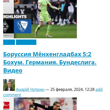
Видео
Эксклюзив
Боруссия Мёнхенгладбах 5:2
Бохум. Германия. Бундеслига.
Видео
Андрій Чуприн
—
25 февраля, 2024, 12:28
add
comment