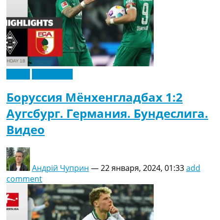
Видео
Эксклюзив
Боруссия Мёнхенгладбах 1:2
Аугсбург. Германия. Бундеслига.
Видео
Андрій Чуприн
—
22 января, 2024, 01:33
add
comment