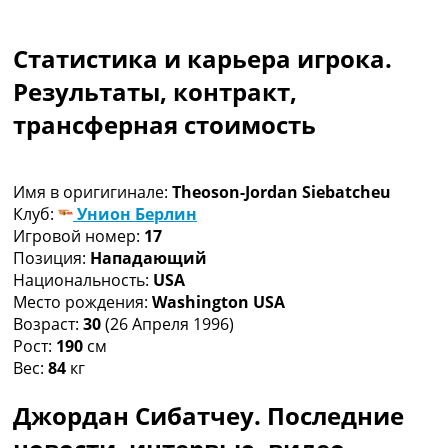
Коллективный прогноз
Турниры
Статистика и карьера игрока.
Чемпионат Мира
Украина. Премьер-Лига
Результаты, контракт,
Украина. Первая Лига
трансферная стоимость
Лига Чемпионов
Англия. Премьер Лига
Испания. Ла Лига
Имя в оригигинале:
Theoson-Jordan Siebatcheu
Другие Турниры >>>
Клуб:
Унион Берлин
Таблицы
Игровой номер:
17
Таблицы групп Чемпионата Мира
Позиция:
Нападающий
Украина. Премьер-Лига
Национальность:
USA
Украина. Первая Лига
Место рождения:
Washington USA
Лига Чемпионов. Таблицы групп
Возраст:
30
(26 Апреля 1996)
Англия. Премьер-Лига
Рост:
190
см
Испания. Ла Лига
Вес:
84
кг
Все таблицы >>>
Рейтинги
Джордан Сибатчеу. Последние
Рейтинг стран УЕФА
Рейтинг клубов УЕФА