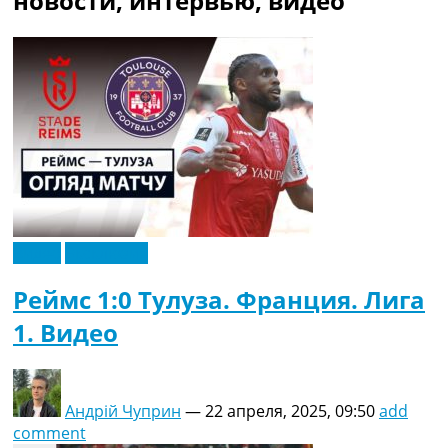
новости, интервью, видео
Рейтинг ФИФА
ТВ программа
RU
UA
Categories
Главная
Новости футбола
Видео
Трансферы
Видео
Эксклюзив
Новости футбола Украины
Последние комментарии
Реймс 1:0 Тулуза. Франция. Лига
Конкурс прогнозов
1. Видео
Логин
Рейтинги
Правила
Коллективный прогноз
Андрій Чуприн
—
22 апреля, 2025, 09:50
add
Турниры
comment
Чемпионат Мира