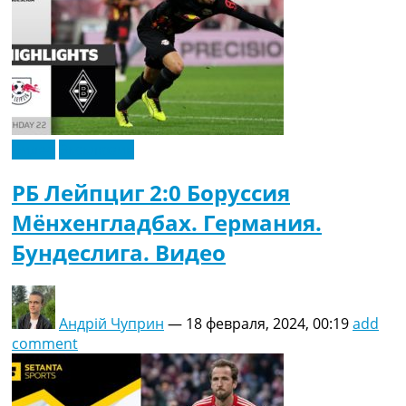
Видео
Эксклюзив
РБ Лейпциг 2:0 Боруссия
Мёнхенгладбах. Германия.
Бундеслига. Видео
Андрій Чуприн
—
18 февраля, 2024, 00:19
add
comment