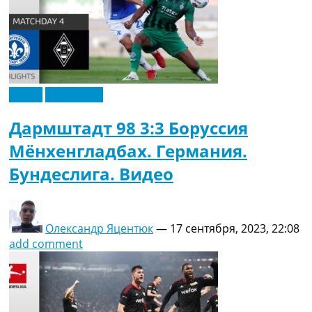
Видео
Эксклюзив
Дармштадт 98 3:3 Боруссия
Мёнхенгладбах. Германия.
Бундеслига. Видео
Олександр Яцентюк
—
17 сентября, 2023, 22:08
add comment