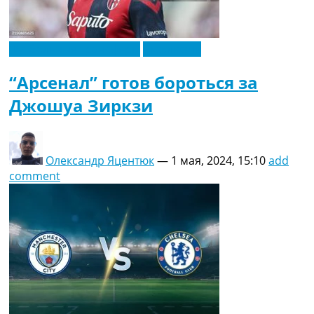
Футбольные трансферы
Эксклюзив
“Арсенал” готов бороться за
Джошуа Зиркзи
Олександр Яцентюк
—
1 мая, 2024, 15:10
add
comment