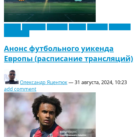
Англия
Германия
Испания
Италия
Прогноз
Франция
Эксклюзив
Анонс футбольного уикенда
Европы (расписание трансляций)
Олександр Яцентюк
—
31 августа, 2024, 10:23
add comment