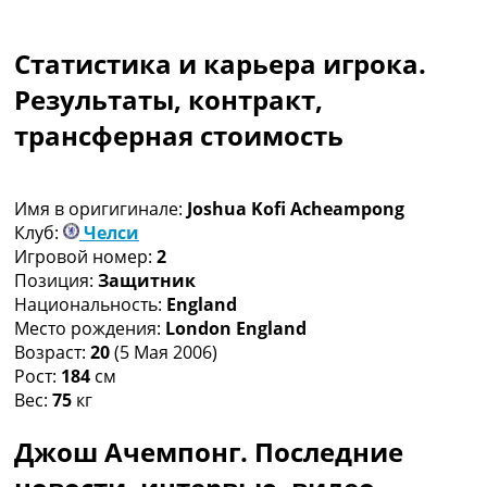
Коллективный прогноз
Турниры
Статистика и карьера игрока.
Чемпионат Мира
Украина. Премьер-Лига
Результаты, контракт,
Украина. Первая Лига
трансферная стоимость
Лига Чемпионов
Англия. Премьер Лига
Испания. Ла Лига
Имя в оригигинале:
Joshua Kofi Acheampong
Другие Турниры >>>
Клуб:
Челси
Таблицы
Игровой номер:
2
Таблицы групп Чемпионата Мира
Позиция:
Защитник
Украина. Премьер-Лига
Национальность:
England
Украина. Первая Лига
Место рождения:
London England
Лига Чемпионов. Таблицы групп
Возраст:
20
(5 Мая 2006)
Англия. Премьер-Лига
Рост:
184
см
Испания. Ла Лига
Вес:
75
кг
Все таблицы >>>
Рейтинги
Джош Ачемпонг. Последние
Рейтинг стран УЕФА
Рейтинг клубов УЕФА