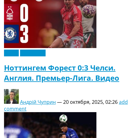
Видео
Эксклюзив
Ноттингем Форест 0:3 Челси.
Англия. Премьер-Лига. Видео
Андрій Чуприн
—
20 октября, 2025, 02:26
add
comment