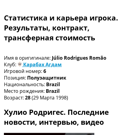
Коллективный прогноз
Турниры
Статистика и карьера игрока.
Чемпионат Мира
Украина. Премьер-Лига
Результаты, контракт,
Украина. Первая Лига
трансферная стоимость
Лига Чемпионов
Англия. Премьер Лига
Испания. Ла Лига
Имя в оригигинале:
Júlio Rodrigues Romão
Другие Турниры >>>
Клуб:
Карабах Агдам
Таблицы
Игровой номер:
6
Таблицы групп Чемпионата Мира
Позиция:
Полузащитник
Украина. Премьер-Лига
Национальность:
Brazil
Украина. Первая Лига
Место рождения:
Brazil
Лига Чемпионов. Таблицы групп
Возраст:
28
(29 Марта 1998)
Англия. Премьер-Лига
Испания. Ла Лига
Хулио Родригес. Последние
Все таблицы >>>
Рейтинги
новости, интервью, видео
Рейтинг стран УЕФА
Рейтинг клубов УЕФА