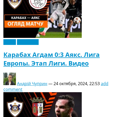
Видео
Эксклюзив
Карабах Агдам 0:3 Аякс. Лига
Европы. Этап Лиги. Видео
Андрій Чуприн
—
24 октября, 2024, 22:53
add
comment