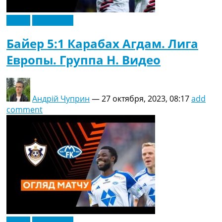
Видео
Эксклюзив
Байер 5:1 Карабах Агдам. Лига
Европы. Группа H. Видео
Андрій Чуприн
—
27 октября, 2023, 08:17
add
comment