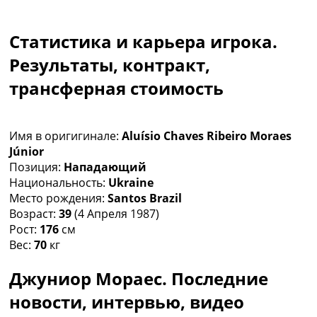
Коллективный прогноз
Турниры
Статистика и карьера игрока.
Чемпионат Мира
Украина. Премьер-Лига
Результаты, контракт,
Украина. Первая Лига
трансферная стоимость
Лига Чемпионов
Англия. Премьер Лига
Испания. Ла Лига
Имя в оригигинале:
Aluísio Chaves Ribeiro Moraes
Другие Турниры >>>
Júnior
Таблицы
Позиция:
Нападающий
Таблицы групп Чемпионата Мира
Национальность:
Ukraine
Украина. Премьер-Лига
Место рождения:
Santos Brazil
Украина. Первая Лига
Возраст:
39
(4 Апреля 1987)
Лига Чемпионов. Таблицы групп
Рост:
176
см
Англия. Премьер-Лига
Вес:
70
кг
Испания. Ла Лига
Все таблицы >>>
Джуниор Мораес. Последние
Рейтинги
Рейтинг стран УЕФА
новости, интервью, видео
Рейтинг клубов УЕФА