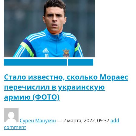
Новости футбола Украины
Эксклюзив
Стало известно, сколько Мораес
перечислил в украинскую
армию (ФОТО)
Сурен Манукян
—
2 марта, 2022, 09:37
add
comment