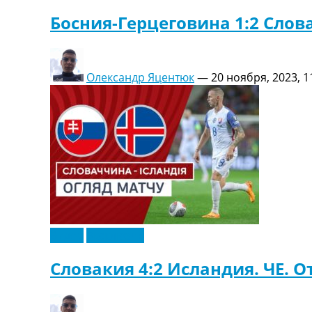
Босния-Герцеговина 1:2 Слова
Олександр Яцентюк
—
20 ноября, 2023, 1
Видео
Эксклюзив
Словакия 4:2 Исландия. ЧЕ. От