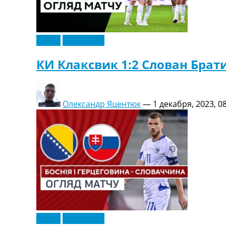
Видео
Эксклюзив
КИ Клаксвик 1:2 Слован Брат
Олександр Яцентюк
—
1 декабря, 2023, 0
Видео
Эксклюзив