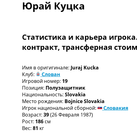
Юрай Куцка
Турниры
Чемпионат Мира
Украина. Премьер-Лига
Украина. Первая Лига
Лига Чемпионов
Статистика и карьера игрока
Англия. Премьер Лига
контракт, трансферная стои
Испания. Ла Лига
Другие Турниры >>>
Таблицы
Таблицы групп Чемпионата Мира
Имя в оригигинале:
Juraj Kucka
Украина. Премьер-Лига
Клуб:
Слован
Украина. Первая Лига
Игровой номер:
19
Лига Чемпионов. Таблицы групп
Позиция:
Полузащитник
Англия. Премьер-Лига
Национальность:
Slovakia
Испания. Ла Лига
Место рождения:
Bojnice Slovakia
Все таблицы >>>
Игрок национальной сборной:
Словакия
Рейтинги
Возраст:
39
(26 Февраля 1987)
Рейтинг стран УЕФА
Рост:
186
см
Рейтинг клубов УЕФА
Вес:
81
кг
Рейтинг ФИФА