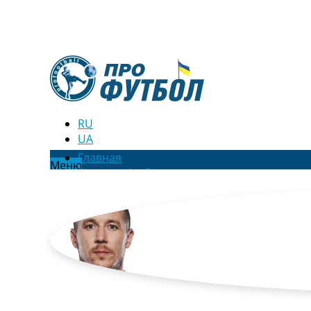
RU
UA
Главная
Меню
Новости футбола
Видео
Трансферы
Новости футбола Украины
Последние комментарии
Конкурс прогнозов
Логин
Рейтинги
Правила
Коллективный прогноз