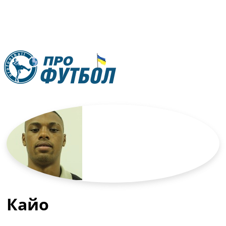
RU
UA
Главная
Меню
Новости футбола
Видео
Трансферы
Новости футбола Украины
Последние комментарии
Конкурс прогнозов
Кайо
Логин
Рейтинги
Правила