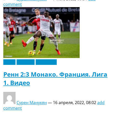
comment
Видео
Франция
Эксклюзив
Ренн 2:3 Монако. Франция. Лига
1. Видео
Сурен Манукян
—
16 апреля, 2022, 08:02
add
comment