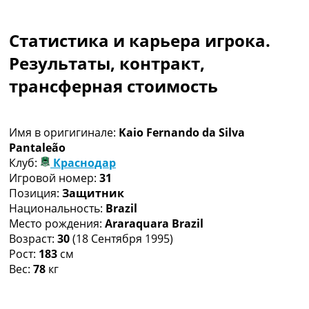
Коллективный прогноз
Турниры
Статистика и карьера игрока.
Чемпионат Мира
Украина. Премьер-Лига
Результаты, контракт,
Украина. Первая Лига
трансферная стоимость
Лига Чемпионов
Англия. Премьер Лига
Испания. Ла Лига
Имя в оригигинале:
Kaio Fernando da Silva
Другие Турниры >>>
Pantaleão
Таблицы
Клуб:
Краснодар
Таблицы групп Чемпионата Мира
Игровой номер:
31
Украина. Премьер-Лига
Позиция:
Защитник
Украина. Первая Лига
Национальность:
Brazil
Лига Чемпионов. Таблицы групп
Место рождения:
Araraquara Brazil
Англия. Премьер-Лига
Возраст:
30
(18 Сентября 1995)
Испания. Ла Лига
Рост:
183
см
Все таблицы >>>
Вес:
78
кг
Рейтинги
Рейтинг стран УЕФА
Рейтинг клубов УЕФА