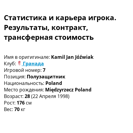
Коллективный прогноз
Турниры
Статистика и карьера игрока.
Чемпионат Мира
Украина. Премьер-Лига
Результаты, контракт,
Украина. Первая Лига
трансферная стоимость
Лига Чемпионов
Англия. Премьер Лига
Испания. Ла Лига
Имя в оригигинале:
Kamil Jan Jóźwiak
Другие Турниры >>>
Клуб:
Гранада
Таблицы
Игровой номер:
7
Таблицы групп Чемпионата Мира
Позиция:
Полузащитник
Украина. Премьер-Лига
Национальность:
Poland
Украина. Первая Лига
Место рождения:
Międzyrzecz Poland
Лига Чемпионов. Таблицы групп
Возраст:
28
(22 Апреля 1998)
Англия. Премьер-Лига
Рост:
176
см
Испания. Ла Лига
Вес:
70
кг
Все таблицы >>>
Рейтинги
Рейтинг стран УЕФА
Рейтинг клубов УЕФА