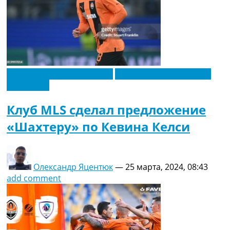
Новости футбола Украины
Футбольные трансферы
Эксклюзив
Клуб MLS сделал предложение
«Шахтеру» по Кевина Келси
Олександр Яцентюк
—
25 марта, 2024, 08:43
add comment