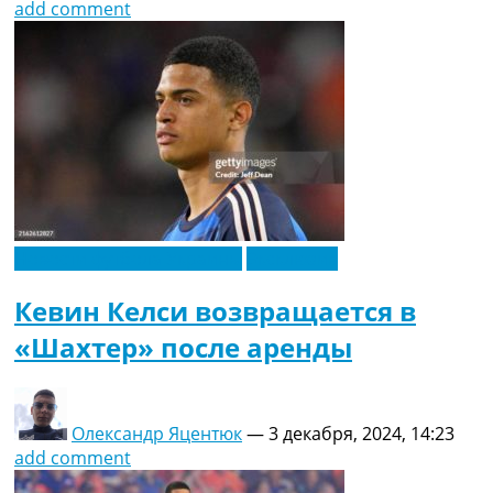
add comment
Новости футбола Украины
Эксклюзив
Кевин Келси возвращается в
«Шахтер» после аренды
Олександр Яцентюк
—
3 декабря, 2024, 14:23
add comment