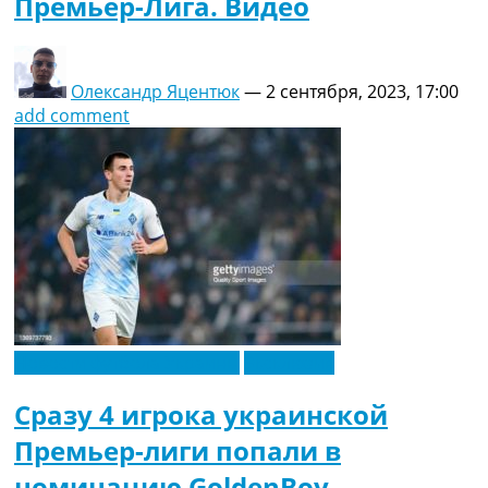
Премьер-Лига. Видео
Олександр Яцентюк
—
2 сентября, 2023, 17:00
add comment
Новости футбола Украины
Эксклюзив
Сразу 4 игрока украинской
Премьер-лиги попали в
номинацию GoldenBoy