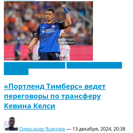
Новости футбола Украины
Футбольные трансферы
Эксклюзив
«Портленд Тимберс» ведет
переговоры по трансферу
Кевина Келси
Олександр Яцентюк
—
13 декабря, 2024, 20:38