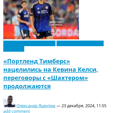
Новости футбола Украины
Футбольные трансферы
Эксклюзив
«Портленд Тимберс»
нацелились на Кевина Келси,
переговоры с «Шахтером»
продолжаются
Олександр Яцентюк
—
23 декабря, 2024, 11:55
add comment