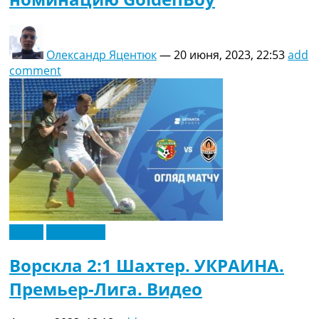
Олександр Яцентюк
—
20 июня, 2023, 22:53
add
comment
Видео
Эксклюзив
Ворскла 2:1 Шахтер. УКРАИНА.
Премьер-Лига. Видео