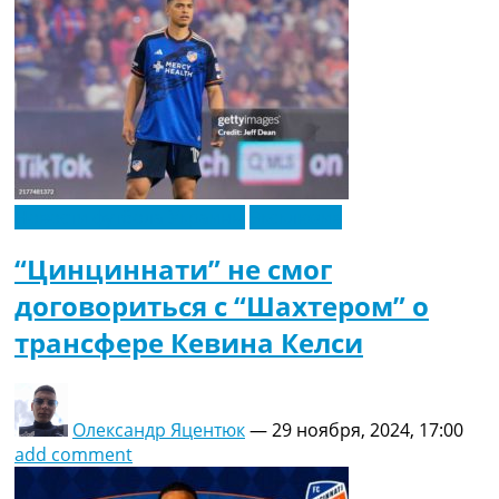
Новости футбола Украины
Эксклюзив
“Цинциннати” не смог
договориться с “Шахтером” о
трансфере Кевина Келси
Олександр Яцентюк
—
29 ноября, 2024, 17:00
add comment