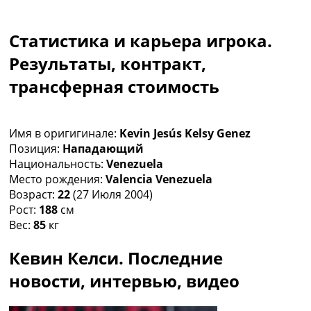
Коллективный прогноз
Турниры
Статистика и карьера игрока.
Чемпионат Мира
Украина. Премьер-Лига
Результаты, контракт,
Украина. Первая Лига
трансферная стоимость
Лига Чемпионов
Англия. Премьер Лига
Испания. Ла Лига
Имя в оригигинале:
Kevin Jesús Kelsy Genez
Другие Турниры >>>
Позиция:
Нападающий
Таблицы
Национальность:
Venezuela
Таблицы групп Чемпионата Мира
Место рождения:
Valencia Venezuela
Украина. Премьер-Лига
Возраст:
22
(27 Июля 2004)
Украина. Первая Лига
Рост:
188
см
Лига Чемпионов. Таблицы групп
Вес:
85
кг
Англия. Премьер-Лига
Испания. Ла Лига
Кевин Келси. Последние
Все таблицы >>>
Рейтинги
новости, интервью, видео
Рейтинг стран УЕФА
Рейтинг клубов УЕФА