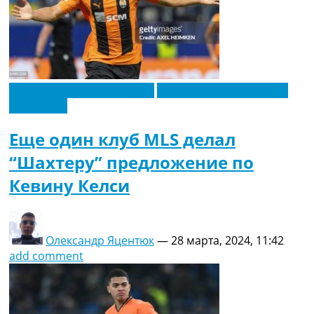
Новости футбола Украины
Футбольные трансферы
Эксклюзив
Еще один клуб MLS делал
“Шахтеру” предложение по
Кевину Келси
Олександр Яцентюк
—
28 марта, 2024, 11:42
add comment