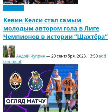
Эксклюзив
Кевин Келси стал самым
молодым автором гола в Лиге
Чемпионов в истории “Шахтёра”
Андрій Чуприн
—
20 сентября, 2023, 13:50
add
comment