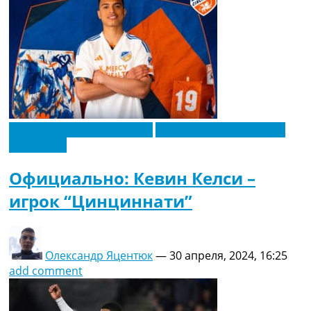
Новости футбола Украины
Футбольные трансферы
Эксклюзив
Официально: Кевин Келси –
игрок “Цинциннати”
Олександр Яцентюк
—
30 апреля, 2024, 16:25
add comment