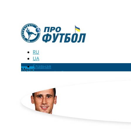
RU
UA
Главная
Меню
Новости футбола
Видео
Трансферы
Новости футбола Украины
Последние комментарии
Конкурс прогнозов
Логин
Рейтинги
Правила
Коллективный прогноз