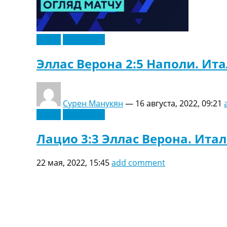
Украина. Первая Лига
Лига Чемпионов
Англия. Премьер Лига
Видео
Эксклюзив
Испания. Ла Лига
Другие Турниры >>>
Эллас Верона 2:5 Наполи. Ита
Таблицы
Таблицы групп Чемпионата Мира
Украина. Премьер-Лига
Украина. Первая Лига
Сурен Манукян
—
16 августа, 2022, 09:21
Лига Чемпионов. Таблицы групп
Видео
Эксклюзив
Англия. Премьер-Лига
Испания. Ла Лига
Лацио 3:3 Эллас Верона. Итал
Все таблицы >>>
Рейтинги
22 мая, 2022, 15:45
add comment
Рейтинг стран УЕФА
Рейтинг клубов УЕФА
Рейтинг ФИФА
ТВ программа