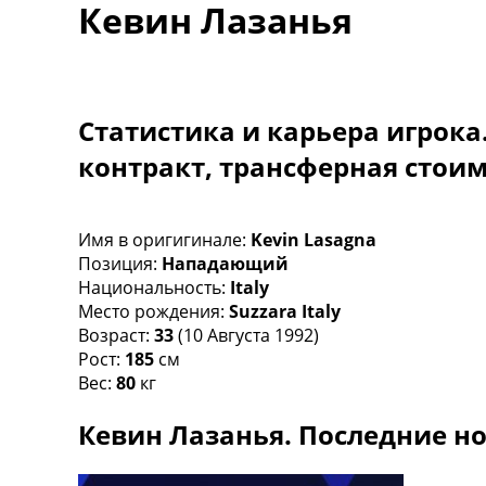
Кевин Лазанья
Турниры
Чемпионат Мира
Украина. Премьер-Лига
Украина. Первая Лига
Лига Чемпионов
Статистика и карьера игрока
Англия. Премьер Лига
контракт, трансферная стои
Испания. Ла Лига
Другие Турниры >>>
Таблицы
Таблицы групп Чемпионата Мира
Имя в оригигинале:
Kevin Lasagna
Украина. Премьер-Лига
Позиция:
Нападающий
Украина. Первая Лига
Национальность:
Italy
Лига Чемпионов. Таблицы групп
Место рождения:
Suzzara Italy
Англия. Премьер-Лига
Возраст:
33
(10 Августа 1992)
Испания. Ла Лига
Рост:
185
см
Все таблицы >>>
Вес:
80
кг
Рейтинги
Кевин Лазанья. Последние но
Рейтинг стран УЕФА
Рейтинг клубов УЕФА
Рейтинг ФИФА