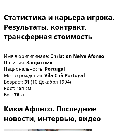
Коллективный прогноз
Турниры
Статистика и карьера игрока.
Чемпионат Мира
Украина. Премьер-Лига
Результаты, контракт,
Украина. Первая Лига
трансферная стоимость
Лига Чемпионов
Англия. Премьер Лига
Испания. Ла Лига
Имя в оригигинале:
Christian Neiva Afonso
Другие Турниры >>>
Позиция:
Защитник
Таблицы
Национальность:
Portugal
Таблицы групп Чемпионата Мира
Место рождения:
Vila Chã Portugal
Украина. Премьер-Лига
Возраст:
31
(10 Декабря 1994)
Украина. Первая Лига
Рост:
181
см
Лига Чемпионов. Таблицы групп
Вес:
76
кг
Англия. Премьер-Лига
Испания. Ла Лига
Кики Афонсо. Последние
Все таблицы >>>
Рейтинги
новости, интервью, видео
Рейтинг стран УЕФА
Рейтинг клубов УЕФА