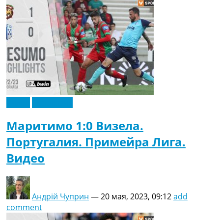
Рейтинг ФИФА
ТВ программа
RU
UA
Categories
Главная
Новости футбола
Видео
Эксклюзив
Видео
Трансферы
Маритимо 1:0 Визела.
Новости футбола Украины
Португалия. Примейра Лига.
Последние комментарии
Конкурс прогнозов
Видео
Логин
Рейтинги
Правила
Коллективный прогноз
Андрій Чуприн
—
20 мая, 2023, 09:12
add
Турниры
comment
Чемпионат Мира