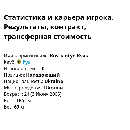
Коллективный прогноз
Турниры
Статистика и карьера игрока.
Чемпионат Мира
Украина. Премьер-Лига
Результаты, контракт,
Украина. Первая Лига
трансферная стоимость
Лига Чемпионов
Англия. Премьер Лига
Испания. Ла Лига
Имя в оригигинале:
Kostiantyn Kvas
Другие Турниры >>>
Клуб:
Рух
Таблицы
Игровой номер:
0
Таблицы групп Чемпионата Мира
Позиция:
Нападающий
Украина. Премьер-Лига
Национальность:
Ukraine
Украина. Первая Лига
Место рождения:
Ukraine
Лига Чемпионов. Таблицы групп
Возраст:
21
(3 Июня 2005)
Англия. Премьер-Лига
Рост:
185
см
Испания. Ла Лига
Вес:
69
кг
Все таблицы >>>
Рейтинги
Рейтинг стран УЕФА
Рейтинг клубов УЕФА