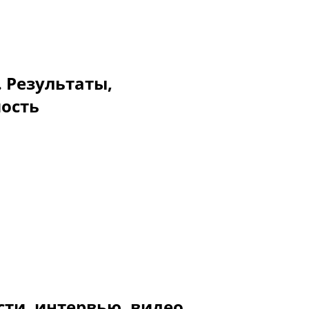
. Результаты,
мость
сти, интервью, видео