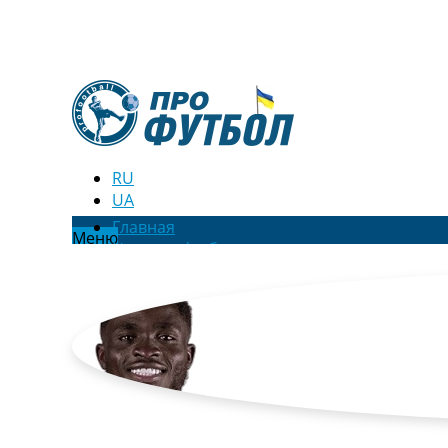
RU
UA
Главная
Меню
Новости футбола
Видео
Трансферы
Новости футбола Украины
Последние комментарии
Конкурс прогнозов
Логин
Рейтинги
Правила
Коллективный прогноз