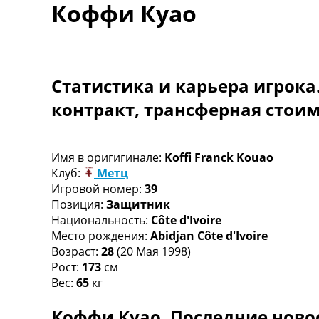
Коффи Куао
Турниры
Чемпионат Мира
Украина. Премьер-Лига
Украина. Первая Лига
Лига Чемпионов
Статистика и карьера игрока
Англия. Премьер Лига
контракт, трансферная стои
Испания. Ла Лига
Другие Турниры >>>
Таблицы
Таблицы групп Чемпионата Мира
Имя в оригигинале:
Koffi Franck Kouao
Украина. Премьер-Лига
Клуб:
Метц
Украина. Первая Лига
Игровой номер:
39
Лига Чемпионов. Таблицы групп
Позиция:
Защитник
Англия. Премьер-Лига
Национальность:
Côte d'Ivoire
Испания. Ла Лига
Место рождения:
Abidjan Côte d'Ivoire
Все таблицы >>>
Возраст:
28
(20 Мая 1998)
Рейтинги
Рост:
173
см
Рейтинг стран УЕФА
Вес:
65
кг
Рейтинг клубов УЕФА
Коффи Куао. Последние ново
Рейтинг ФИФА