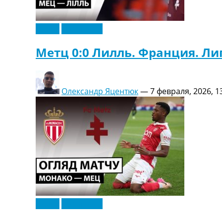
Видео
Эксклюзив
Метц 0:0 Лилль. Франция. Лиг
Олександр Яцентюк
—
7 февраля, 2026, 1
Видео
Эксклюзив