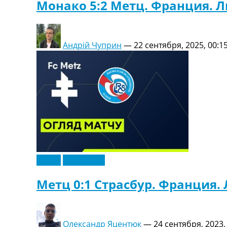
Монако 5:2 Метц. Франция. Л
Андрій Чуприн
—
22 сентября, 2025, 00:1
Видео
Эксклюзив
Метц 0:1 Страсбур. Франция. 
Олександр Яцентюк
—
24 сентября, 2023,