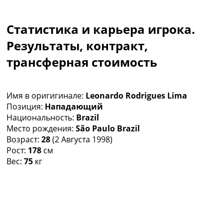
Коллективный прогноз
Турниры
Статистика и карьера игрока.
Чемпионат Мира
Украина. Премьер-Лига
Результаты, контракт,
Украина. Первая Лига
трансферная стоимость
Лига Чемпионов
Англия. Премьер Лига
Испания. Ла Лига
Имя в оригигинале:
Leonardo Rodrigues Lima
Другие Турниры >>>
Позиция:
Нападающий
Таблицы
Национальность:
Brazil
Таблицы групп Чемпионата Мира
Место рождения:
São Paulo Brazil
Украина. Премьер-Лига
Возраст:
28
(2 Августа 1998)
Украина. Первая Лига
Рост:
178
см
Лига Чемпионов. Таблицы групп
Вес:
75
кг
Англия. Премьер-Лига
Испания. Ла Лига
Все таблицы >>>
Рейтинги
Рейтинг стран УЕФА
Рейтинг клубов УЕФА