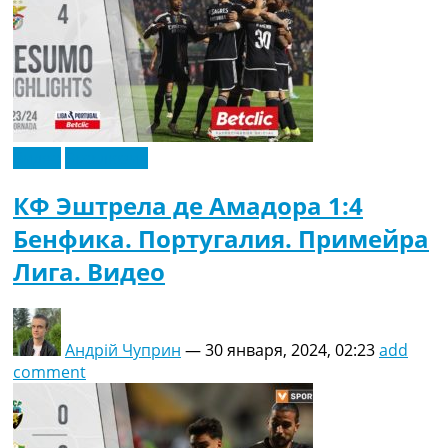
Видео
Эксклюзив
КФ Эштрела де Амадора 1:4
Бенфика. Португалия. Примейра
Лига. Видео
Андрій Чуприн
—
30 января, 2024, 02:23
add
comment