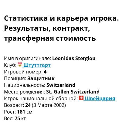
Коллективный прогноз
Турниры
Статистика и карьера игрока.
Чемпионат Мира
Украина. Премьер-Лига
Результаты, контракт,
Украина. Первая Лига
трансферная стоимость
Лига Чемпионов
Англия. Премьер Лига
Испания. Ла Лига
Имя в оригигинале:
Leonidas Stergiou
Другие Турниры >>>
Клуб:
Штуттгарт
Таблицы
Игровой номер:
4
Таблицы групп Чемпионата Мира
Позиция:
Защитник
Украина. Премьер-Лига
Национальность:
Switzerland
Украина. Первая Лига
Место рождения:
St. Gallen Switzerland
Лига Чемпионов. Таблицы групп
Игрок национальной сборной:
Швейцария
Англия. Премьер-Лига
Возраст:
24
(3 Марта 2002)
Испания. Ла Лига
Рост:
181
см
Все таблицы >>>
Вес:
75
кг
Рейтинги
Рейтинг стран УЕФА
Рейтинг клубов УЕФА