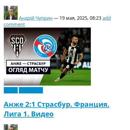
Андрій Чуприн
—
19 мая, 2025, 08:23
add
comment
Видео
Эксклюзив
Анже 2:1 Страсбур. Франция.
Лига 1. Видео