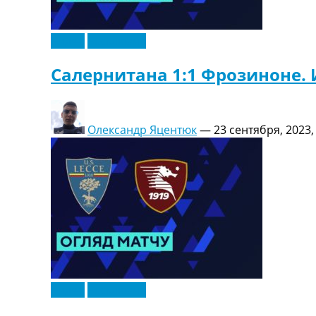
Видео
Эксклюзив
Салернитана 1:1 Фрозиноне. 
Олександр Яцентюк
—
23 сентября, 2023,
Видео
Эксклюзив