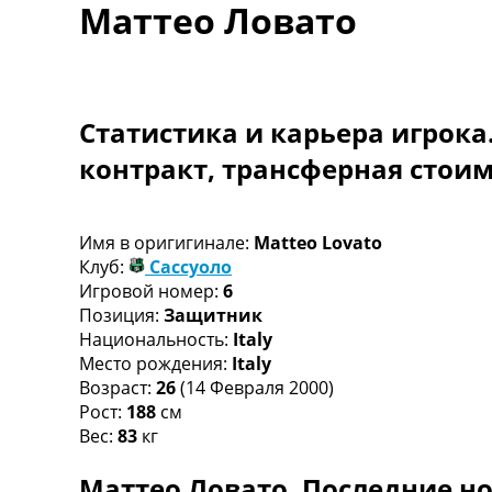
Маттео Ловато
Турниры
Чемпионат Мира
Украина. Премьер-Лига
Украина. Первая Лига
Лига Чемпионов
Статистика и карьера игрока
Англия. Премьер Лига
контракт, трансферная стои
Испания. Ла Лига
Другие Турниры >>>
Таблицы
Таблицы групп Чемпионата Мира
Имя в оригигинале:
Matteo Lovato
Украина. Премьер-Лига
Клуб:
Сассуоло
Украина. Первая Лига
Игровой номер:
6
Лига Чемпионов. Таблицы групп
Позиция:
Защитник
Англия. Премьер-Лига
Национальность:
Italy
Испания. Ла Лига
Место рождения:
Italy
Все таблицы >>>
Возраст:
26
(14 Февраля 2000)
Рейтинги
Рост:
188
см
Рейтинг стран УЕФА
Вес:
83
кг
Рейтинг клубов УЕФА
Маттео Ловато. Последние но
Рейтинг ФИФА