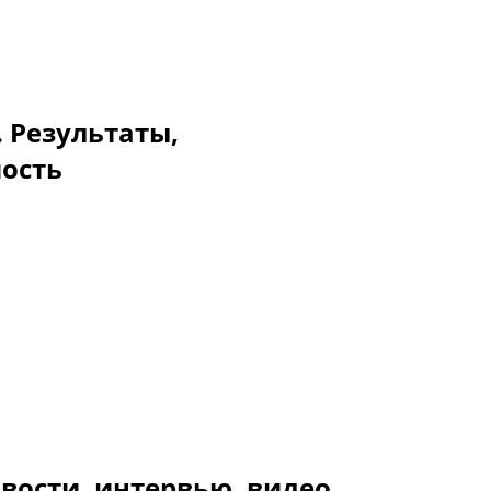
. Результаты,
мость
вости, интервью, видео