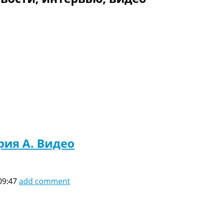
рия A. Видео
09:47
add comment