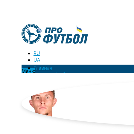
RU
UA
Главная
Меню
Новости футбола
Видео
Трансферы
Новости футбола Украины
Последние комментарии
Конкурс прогнозов
Логин
Рейтинги
Правила
Коллективный прогноз