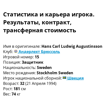
Коллективный прогноз
Турниры
Статистика и карьера игрока.
Чемпионат Мира
Украина. Премьер-Лига
Результаты, контракт,
Украина. Первая Лига
трансферная стоимость
Лига Чемпионов
Англия. Премьер Лига
Испания. Ла Лига
Имя в оригигинале:
Hans Carl Ludwig Augustinsson
Другие Турниры >>>
Клуб:
Андерлехт Брюссель
Таблицы
Игровой номер:
15
Таблицы групп Чемпионата Мира
Позиция:
Защитник
Украина. Премьер-Лига
Национальность:
Sweden
Украина. Первая Лига
Место рождения:
Stockholm Sweden
Лига Чемпионов. Таблицы групп
Игрок национальной сборной:
Швеция
Англия. Премьер-Лига
Возраст:
32
(21 Апреля 1994)
Испания. Ла Лига
Рост:
181
см
Все таблицы >>>
Вес:
74
кг
Рейтинги
Рейтинг стран УЕФА
Рейтинг клубов УЕФА